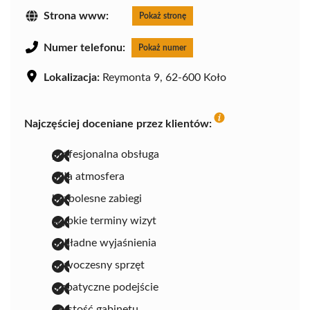
Strona www:
Pokaż stronę
Numer telefonu:
Pokaż numer
Lokalizacja:
Reymonta 9, 62-600 Koło
Najczęściej doceniane przez klientów:
profesjonalna obsługa
miła atmosfera
bezbolesne zabiegi
szybkie terminy wizyt
dokładne wyjaśnienia
nowoczesny sprzęt
empatyczne podejście
czystość gabinetu