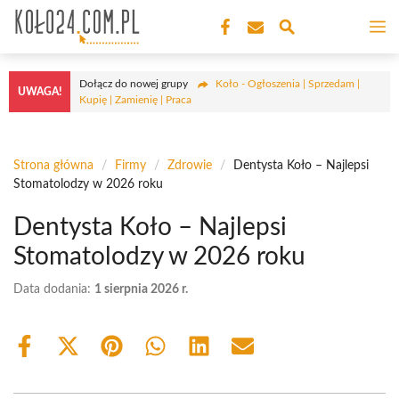
Przejdź
M
do
treści
Dołącz do nowej grupy
Koło - Ogłoszenia | Sprzedam |
UWAGA!
Kupię | Zamienię | Praca
Strona główna
/
Firmy
/
Zdrowie
/
Dentysta Koło – Najlepsi
Stomatolodzy w 2026 roku
Dentysta Koło – Najlepsi
Stomatolodzy w 2026 roku
Data dodania:
1 sierpnia 2026 r.
Share
Share
Share
Share
Share
Share
on
on
on
on
on
on
Facebook
X
Pinterest
WhatsApp
LinkedIn
Email
(Twitter)