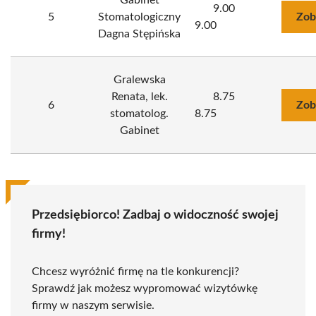
Gabinet
9.00
5
Stomatologiczny
Zob
9.00
Dagna Stępińska
Gralewska
Renata, lek.
8.75
6
Zob
stomatolog.
8.75
Gabinet
Przedsiębiorco! Zadbaj o widoczność swojej
firmy!
Chcesz wyróżnić firmę na tle konkurencji?
Sprawdź jak możesz wypromować wizytówkę
firmy w naszym serwisie.