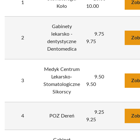
1
Zob
Koło
10.00
Gabinety
lekarsko -
9.75
2
Zob
dentystyczne
9.75
Dentomedica
Medyk Centrum
Lekarsko-
9.50
3
Zob
Stomatologiczne
9.50
Sikorscy
9.25
4
POZ Dereń
Zob
9.25