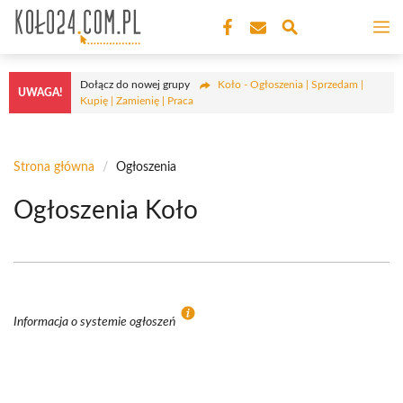
Przejdź
M
do
treści
Dołącz do nowej grupy
Koło - Ogłoszenia | Sprzedam |
UWAGA!
Kupię | Zamienię | Praca
Strona główna
/
Ogłoszenia
Ogłoszenia Koło
Informacja o systemie ogłoszeń