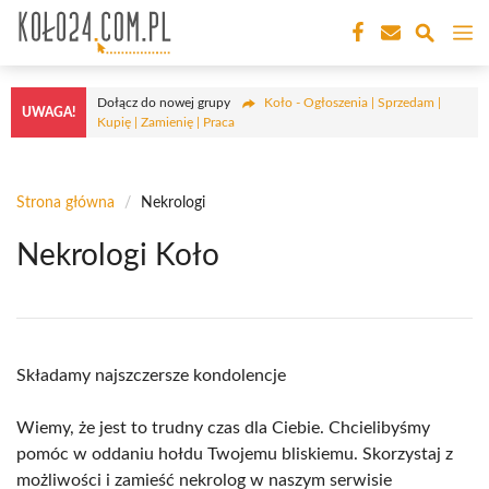
Przejdź
M
do
treści
Dołącz do nowej grupy
Koło - Ogłoszenia | Sprzedam |
UWAGA!
Kupię | Zamienię | Praca
Strona główna
/
Nekrologi
Nekrologi Koło
Składamy najszczersze kondolencje
Wiemy, że jest to trudny czas dla Ciebie. Chcielibyśmy
pomóc w oddaniu hołdu Twojemu bliskiemu. Skorzystaj z
możliwości i zamieść nekrolog w naszym serwisie