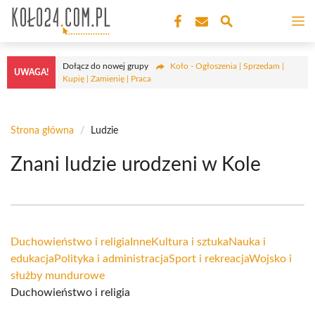
Przejdź
M
do
treści
Dołącz do nowej grupy
Koło - Ogłoszenia | Sprzedam |
UWAGA!
Kupię | Zamienię | Praca
Strona główna
/
Ludzie
Znani ludzie urodzeni w Kole
Duchowieństwo i religia
Inne
Kultura i sztuka
Nauka i
edukacja
Polityka i administracja
Sport i rekreacja
Wojsko i
służby mundurowe
Duchowieństwo i religia