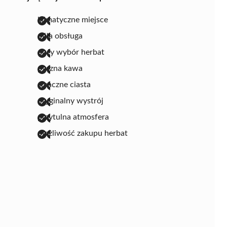
klimatyczne miejsce
miła obsługa
duży wybór herbat
pyszna kawa
smaczne ciasta
oryginalny wystrój
przytulna atmosfera
możliwość zakupu herbat