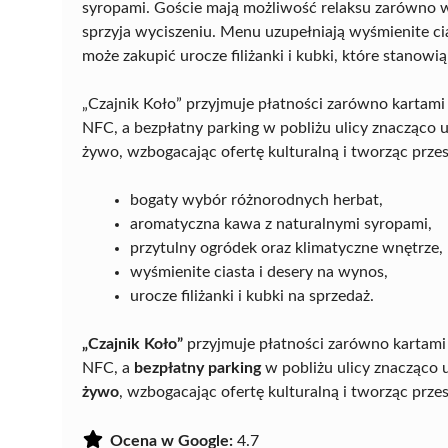
syropami. Goście mają możliwość relaksu zarówno w
sprzyja wyciszeniu. Menu uzupełniają wyśmienite c
może zakupić urocze filiżanki i kubki, które stanowi
„Czajnik Koło” przyjmuje płatności zarówno kartam
NFC, a bezpłatny parking w pobliżu ulicy znacząco 
żywo, wzbogacając ofertę kulturalną i tworząc przest
bogaty wybór różnorodnych herbat,
aromatyczna kawa z naturalnymi syropami,
przytulny ogródek oraz klimatyczne wnętrze,
wyśmienite ciasta i desery na wynos,
urocze filiżanki i kubki na sprzedaż.
„Czajnik Koło”
przyjmuje płatności zarówno kartami
NFC, a
bezpłatny parking
w pobliżu ulicy znacząco 
żywo
, wzbogacając ofertę kulturalną i tworząc przes
Ocena w Google:
4.7