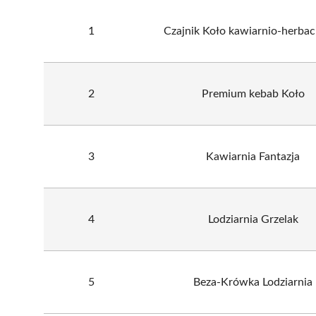
1
Czajnik Koło kawiarnio-herbac
2
Premium kebab Koło
3
Kawiarnia Fantazja
4
Lodziarnia Grzelak
5
Beza-Krówka Lodziarnia