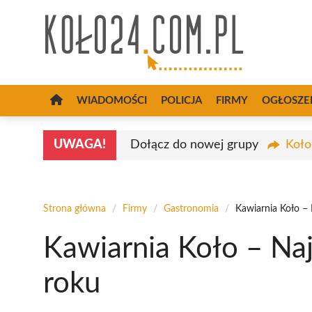
Przejdź
do
treści
WIADOMOŚCI
POLICJA
FIRMY
OGŁOSZE
UWAGA!
Dołącz do nowej grupy
Koło
Strona główna
/
Firmy
/
Gastronomia
/
Kawiarnia Koło –
Kawiarnia Koło – Na
roku