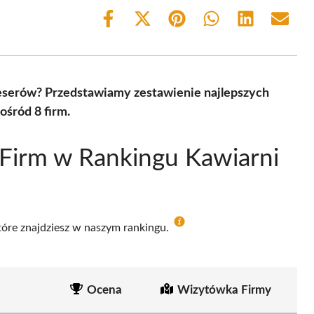
Share
Share
Share
Share
Share
Share
on
on
on
on
on
on
Facebook
X
Pinterest
WhatsApp
LinkedIn
Email
(Twitter)
eserów? Przedstawiamy zestawienie najlepszych
ośród 8 firm.
Firm w Rankingu Kawiarni
które znajdziesz w naszym rankingu.
Ocena
Wizytówka Firmy