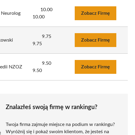
10.00
, Neurolog
Zobacz Firmę
10.00
9.75
kowski
Zobacz Firmę
9.75
9.50
opedii NZOZ
Zobacz Firmę
9.50
Znalazłeś swoją firmę w rankingu?
Twoja firma zajmuje miejsce na podium w rankingu?
Wyróżnij się i pokaż swoim klientom, że jesteś na
ź