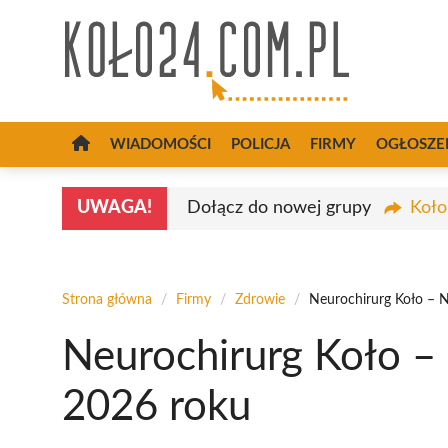
Przejdź
do
treści
WIADOMOŚCI
POLICJA
FIRMY
OGŁOSZE
UWAGA!
Dołącz do nowej grupy
Koło
Strona główna
/
Firmy
/
Zdrowie
/
Neurochirurg Koło – N
Neurochirurg Koło – 
2026 roku