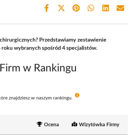
Share
Share
Share
Share
Share
Share
on
on
on
on
on
on
Facebook
X
Pinterest
WhatsApp
LinkedIn
Email
(Twitter)
rochirurgicznych? Przedstawiamy zestawienie
 roku wybranych spośród 4 specjalistów.
 Firm w Rankingu
które znajdziesz w naszym rankingu.
Ocena
Wizytówka Firmy