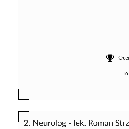
Oce
10
2. Neurolog - lek. Roman Str