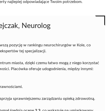
 oferty najlepiej odpowiadające Twoim potrzebom.
ejczak, Neurolog
wszą pozycję w rankingu neurochirurgów w Kole, co
kspertów tej specjalizacji.
ntrum miasta, dzięki czemu łatwo mogą z niego korzystać
wości. Placówka oferuje udogodnienia, między innymi:
prawnościami.
o sprzyja sprawniejszemu zarządzaniu opieką zdrowotną.
rzymał średnią ocenę
2,3
, co wskazuje na umiarkowany