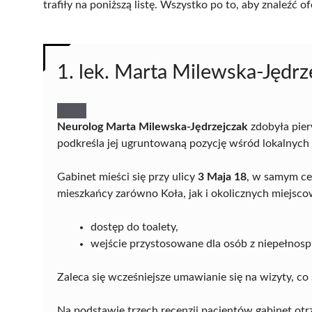
trafiły na poniższą listę. Wszystko po to, aby znaleźć
1. lek. Marta Milewska-Jędrz
Neurolog Marta Milewska-Jędrzejczak
zdobyła pier
podkreśla jej ugruntowaną pozycję wśród lokalnych e
Gabinet mieści się przy ulicy
3 Maja 18
, w samym ce
mieszkańcy zarówno Koła, jak i okolicznych miejsco
dostęp do toalety,
wejście przystosowane dla osób z niepełnos
Zaleca się wcześniejsze umawianie się na wizyty, c
Na podstawie trzech recenzji pacjentów gabinet ot