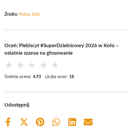
Źródło:
Policja Koło
Oceń: Plebiscyt #SuperDzielnicowy 2026 w Koło –
ostatnia szansa na głosowanie
★
★
★
★
★
Średnia ocena:
4.93
Liczba ocen:
18
Udostępnij
Share
Share
Share
Share
Share
Share
on
on
on
on
on
on