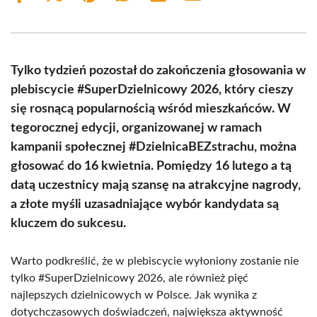
on
on
on
on
on
on
Facebook
X
Pinterest
WhatsApp
LinkedIn
Email
(Twitter)
Tylko tydzień pozostał do zakończenia głosowania w
plebiscycie #SuperDzielnicowy 2026, który cieszy
się rosnącą popularnością wśród mieszkańców. W
tegorocznej edycji, organizowanej w ramach
kampanii społecznej #DzielnicaBEZstrachu, można
głosować do 16 kwietnia. Pomiędzy 16 lutego a tą
datą uczestnicy mają szansę na atrakcyjne nagrody,
a złote myśli uzasadniające wybór kandydata są
kluczem do sukcesu.
Warto podkreślić, że w plebiscycie wyłoniony zostanie nie
tylko #SuperDzielnicowy 2026, ale również pięć
najlepszych dzielnicowych w Polsce. Jak wynika z
dotychczasowych doświadczeń, największa aktywność