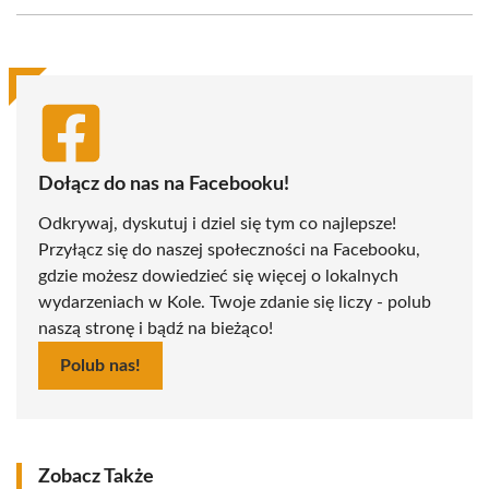
Facebook
X
Pinterest
WhatsApp
LinkedIn
Email
(Twitter)
Dołącz do nas na Facebooku!
Odkrywaj, dyskutuj i dziel się tym co najlepsze!
Przyłącz się do naszej społeczności na Facebooku,
gdzie możesz dowiedzieć się więcej o lokalnych
wydarzeniach w Kole. Twoje zdanie się liczy - polub
naszą stronę i bądź na bieżąco!
Polub nas!
Zobacz Także