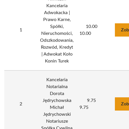
Kancelaria
Adwokacka |
Prawo Karne,
Spółki,
10.00
1
Zob
Nieruchomości,
10.00
Odszkodowania,
Rozwód, Kredyt
| Adwokat Koło
Konin Turek
Kancelaria
Notarialna
Dorota
Jędrychowska
9.75
2
Zob
Michał
9.75
Jędrychowski
Notariusze
Spółka Cywilna