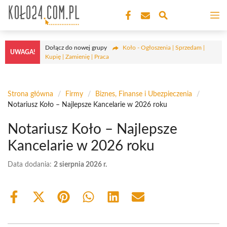
Przejdź
M
do
treści
Dołącz do nowej grupy
Koło - Ogłoszenia | Sprzedam |
UWAGA!
Kupię | Zamienię | Praca
Strona główna
/
Firmy
/
Biznes, Finanse i Ubezpieczenia
/
Notariusz Koło – Najlepsze Kancelarie w 2026 roku
Notariusz Koło – Najlepsze
Kancelarie w 2026 roku
Data dodania:
2 sierpnia 2026 r.
Share
Share
Share
Share
Share
Share
on
on
on
on
on
on
Facebook
X
Pinterest
WhatsApp
LinkedIn
Email
(Twitter)