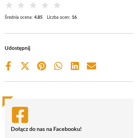
★
★
★
★
★
Średnia ocena:
4.85
Liczba ocen:
16
Udostępnij
Share
Share
Share
Share
Share
Share
on
on
on
on
on
on
Facebook
X
Pinterest
WhatsApp
LinkedIn
Email
(Twitter)
Dołącz do nas na Facebooku!