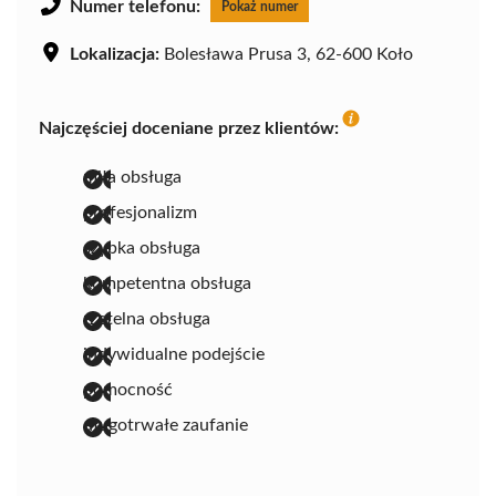
Numer telefonu:
Pokaż numer
Lokalizacja:
Bolesława Prusa 3, 62-600 Koło
Najczęściej doceniane przez klientów:
miła obsługa
profesjonalizm
szybka obsługa
kompetentna obsługa
rzetelna obsługa
indywidualne podejście
pomocność
długotrwałe zaufanie