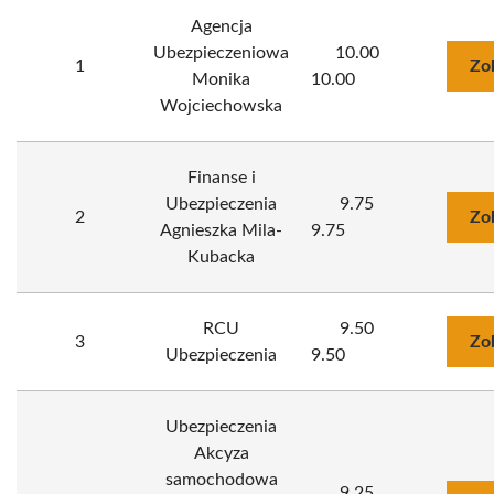
Agencja
Ubezpieczeniowa
10.00
1
Zo
Monika
10.00
Wojciechowska
Finanse i
Ubezpieczenia
9.75
2
Zo
Agnieszka Mila-
9.75
Kubacka
RCU
9.50
3
Zo
Ubezpieczenia
9.50
Ubezpieczenia
Akcyza
samochodowa
9.25