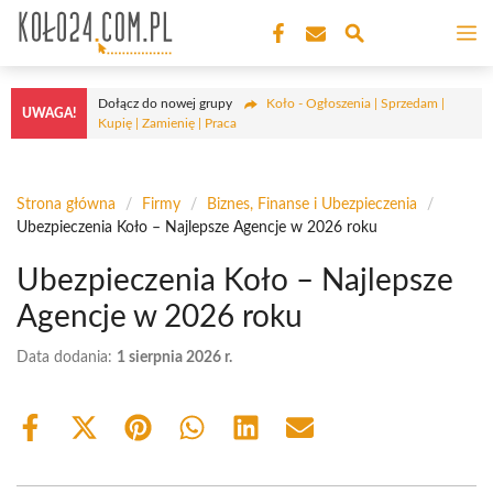
Przejdź
M
do
treści
Dołącz do nowej grupy
Koło - Ogłoszenia | Sprzedam |
UWAGA!
Kupię | Zamienię | Praca
Strona główna
/
Firmy
/
Biznes, Finanse i Ubezpieczenia
/
Ubezpieczenia Koło – Najlepsze Agencje w 2026 roku
Ubezpieczenia Koło – Najlepsze
Agencje w 2026 roku
Data dodania:
1 sierpnia 2026 r.
Share
Share
Share
Share
Share
Share
on
on
on
on
on
on
Facebook
X
Pinterest
WhatsApp
LinkedIn
Email
(Twitter)