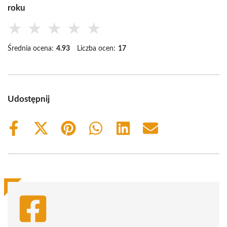
roku
★
★
★
★
★
Średnia ocena:
4.93
Liczba ocen:
17
Udostępnij
Share
Share
Share
Share
Share
Share
on
on
on
on
on
on
Facebook
X
Pinterest
WhatsApp
LinkedIn
Email
(Twitter)