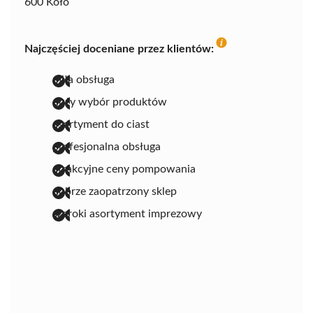
600 Koło
Najczęściej doceniane przez klientów:
miła obsługa
duży wybór produktów
asortyment do ciast
profesjonalna obsługa
atrakcyjne ceny pompowania
dobrze zaopatrzony sklep
szeroki asortyment imprezowy