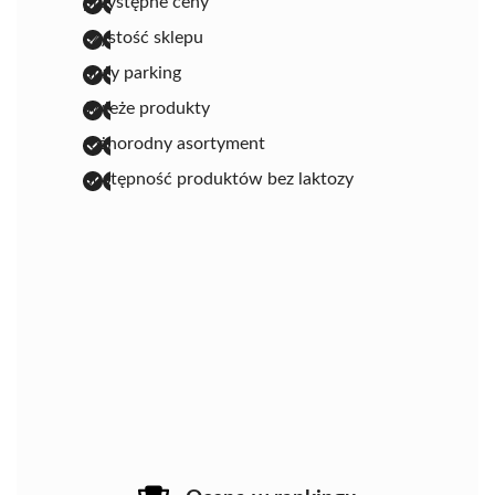
przystępne ceny
czystość sklepu
duży parking
świeże produkty
różnorodny asortyment
dostępność produktów bez laktozy