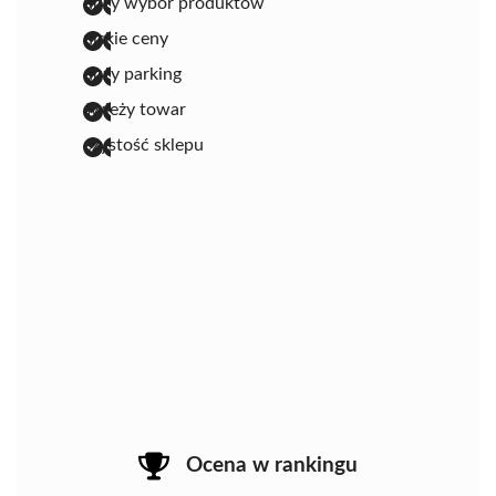
duży wybór produktów
niskie ceny
duży parking
świeży towar
czystość sklepu
Ocena w rankingu