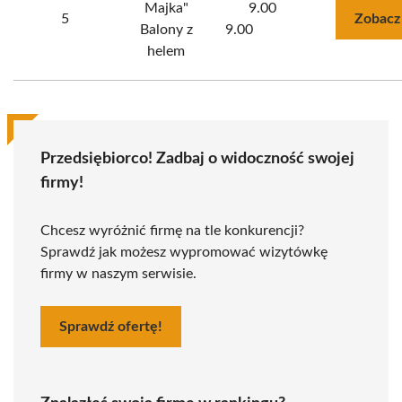
Majka"
9.00
5
Zobacz
Balony z
9.00
helem
Przedsiębiorco! Zadbaj o widoczność swojej
firmy!
Chcesz wyróżnić firmę na tle konkurencji?
Sprawdź jak możesz wypromować wizytówkę
firmy w naszym serwisie.
Sprawdź ofertę!