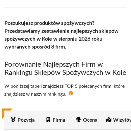
Facebook
X
Pinterest
WhatsApp
LinkedIn
Email
(Twitter)
Poszukujesz produktów spożywczych?
Przedstawiamy zestawienie najlepszych sklepów
spożywczych w Kole w sierpniu 2026 roku
wybranych spośród 8 firm.
Porównanie Najlepszych Firm w
Rankingu Sklepów Spożywczych w Kole
W poniższej tabeli znajdziesz TOP 5 polecanych firm, które
znajdziesz w naszym rankingu.
Pozycja
Firma
Ocena
Wizytó