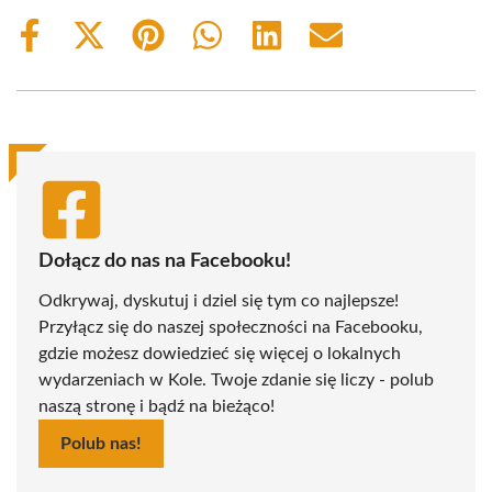
Share
Share
Share
Share
Share
Share
on
on
on
on
on
on
Facebook
X
Pinterest
WhatsApp
LinkedIn
Email
(Twitter)
Dołącz do nas na Facebooku!
Odkrywaj, dyskutuj i dziel się tym co najlepsze!
Przyłącz się do naszej społeczności na Facebooku,
gdzie możesz dowiedzieć się więcej o lokalnych
wydarzeniach w Kole. Twoje zdanie się liczy - polub
naszą stronę i bądź na bieżąco!
Polub nas!