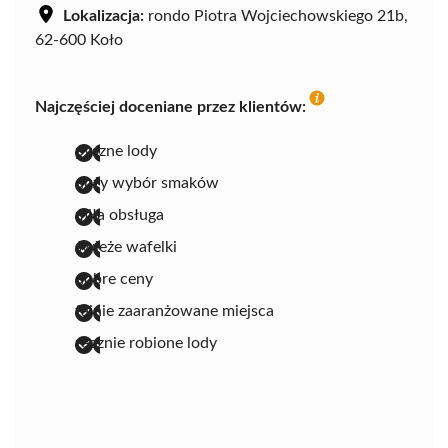
Lokalizacja:
rondo Piotra Wojciechowskiego 21b,
62-600 Koło
Najczęściej doceniane przez klientów:
pyszne lody
duży wybór smaków
miła obsługa
świeże wafelki
dobre ceny
fajnie zaaranżowane miejsca
ręcznie robione lody