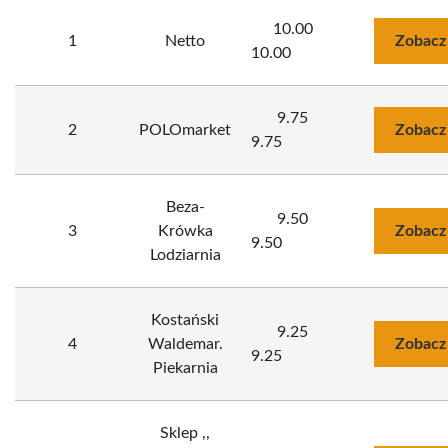
10.00
1
Netto
Zobacz
10.00
9.75
2
POLOmarket
Zobacz
9.75
Beza-
9.50
3
Krówka
Zobacz
9.50
Lodziarnia
Kostański
9.25
4
Waldemar.
Zobacz
9.25
Piekarnia
Sklep ,,