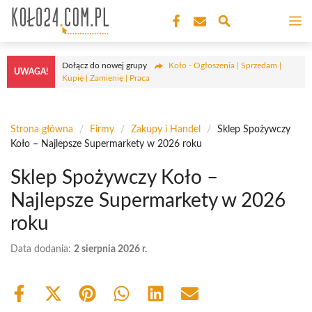
Przejdź
M
do
treści
Dołącz do nowej grupy
Koło - Ogłoszenia | Sprzedam |
UWAGA!
Kupię | Zamienię | Praca
Strona główna
/
Firmy
/
Zakupy i Handel
/
Sklep Spożywczy
Koło – Najlepsze Supermarkety w 2026 roku
Sklep Spożywczy Koło –
Najlepsze Supermarkety w 2026
roku
Data dodania:
2 sierpnia 2026 r.
Share
Share
Share
Share
Share
Share
on
on
on
on
on
on