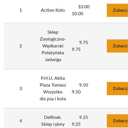
10.00
1
Action Koło
Zobacz
10.00
Sklep
Zoologiczno-
9.75
2
Wędkarski
Zobacz
9.75
Połatyńska
Jadwiga
P.H.U. Akita
Plaza Tomasz
9.50
3
Zobacz
Wszystko
9.50
dla psa i kota
Delfinek.
9.25
4
Zobacz
Sklep rybny
9.25