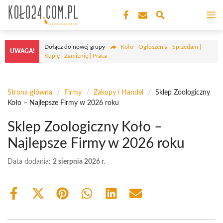
Przejdź
M
do
treści
Dołącz do nowej grupy
Koło - Ogłoszenia | Sprzedam |
UWAGA!
Kupię | Zamienię | Praca
Strona główna
/
Firmy
/
Zakupy i Handel
/
Sklep Zoologiczny
Koło – Najlepsze Firmy w 2026 roku
Sklep Zoologiczny Koło –
Najlepsze Firmy w 2026 roku
Data dodania:
2 sierpnia 2026 r.
Share
Share
Share
Share
Share
Share
on
on
on
on
on
on
Facebook
X
Pinterest
WhatsApp
LinkedIn
Email
(Twitter)