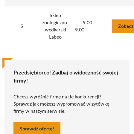
Sklep
zoologiczno-
9.00
5
Zobacz
wędkarski
9.00
Labeo
Przedsiębiorco! Zadbaj o widoczność swojej
firmy!
Chcesz wyróżnić firmę na tle konkurencji?
Sprawdź jak możesz wypromować wizytówkę
firmy w naszym serwisie.
Sprawdź ofertę!