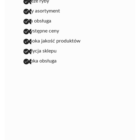
świeże ryby
duży asortyment
miła obsługa
przystępne ceny
wysoka jakość produktów
tradycja sklepu
szybka obsługa