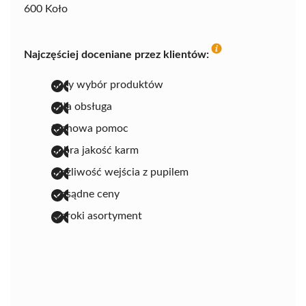
600 Koło
Najczęściej doceniane przez klientów:
duży wybór produktów
miła obsługa
fachowa pomoc
dobra jakość karm
możliwość wejścia z pupilem
rozsądne ceny
szeroki asortyment