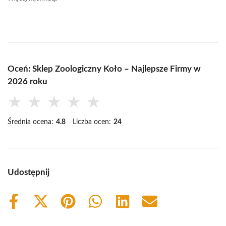
Oceń: Sklep Zoologiczny Koło – Najlepsze Firmy w
2026 roku
★
★
★
★
★
Średnia ocena:
4.8
Liczba ocen:
24
Udostępnij
Share
Share
Share
Share
Share
Share
on
on
on
on
on
on
Facebook
X
Pinterest
WhatsApp
LinkedIn
Email