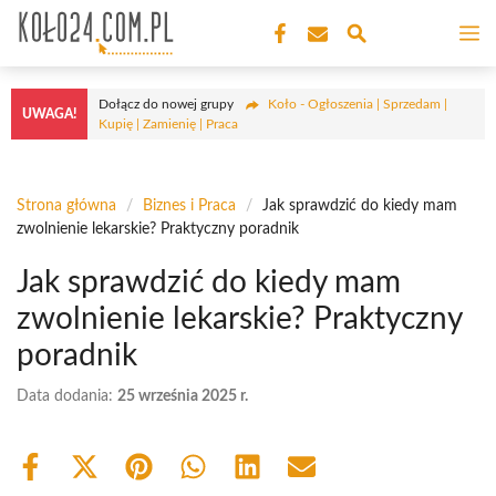
Przejdź
M
do
treści
Dołącz do nowej grupy
Koło - Ogłoszenia | Sprzedam |
UWAGA!
Kupię | Zamienię | Praca
Strona główna
/
Biznes i Praca
/
Jak sprawdzić do kiedy mam
zwolnienie lekarskie? Praktyczny poradnik
Jak sprawdzić do kiedy mam
zwolnienie lekarskie? Praktyczny
poradnik
Data dodania:
25 września 2025 r.
Share
Share
Share
Share
Share
Share
on
on
on
on
on
on