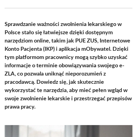
Facebook
X
Pinterest
WhatsApp
LinkedIn
Email
(Twitter)
Sprawdzanie ważności zwolnienia lekarskiego w
Polsce stało się łatwiejsze dzięki dostępnym
narzędziom online, takim jak PUE ZUS, Internetowe
Konto Pacjenta (IKP) i aplikacja mObywatel. Dzięki
tym platformom pracownicy mogą szybko uzyskać
informacje o terminie obowiązywania swojego e-
ZLA, co pozwala uniknąć nieporozumień z
pracodawcą. Dowiedz się, jak skutecznie
wykorzystać te narzędzia, aby mieć pełen wgląd w
swoje zwolnienie lekarskie i przestrzegać przepisów
prawa pracy.