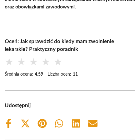
oraz obowiązkami zawodowymi
.
Oceń: Jak sprawdzić do kiedy mam zwolnienie
lekarskie? Praktyczny poradnik
★
★
★
★
★
Średnia ocena:
4.59
Liczba ocen:
11
Udostępnij
Share
Share
Share
Share
Share
Share
on
on
on
on
on
on
Facebook
X
Pinterest
WhatsApp
LinkedIn
Email