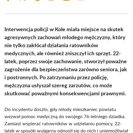
on
on
on
on
on
on
Facebook
X
Pinterest
WhatsApp
LinkedIn
Email
(Twitter)
Interwencja policji w Kole miała miejsce na skutek
agresywnych zachowań młodego mężczyzny, który
nie tylko zakłócał działania ratowników
medycznych, ale również zniszczył ich sprzęt. 22-
latek, poprzez swoje zachowanie, stworzył poważne
zagrożenie dla bezpieczeństwa zarówno seniora, jak
i postronnych. Po zatrzymaniu przez policję,
mężczyzna usłyszał szereg zarzutów, co może
skutkować poważnymi konsekwencjami prawnymi.
Do incydentu doszło, gdy młody mieszkaniec powiatu
wezwał pomoc medyczną do swojego 76-letniego dziadka.
Zamiast wspierać ratowników w udzielaniu pomocy, 22-
latek w sposób wulgarny odnosił się do nich i uniemożliwiał