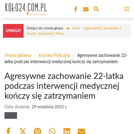
Przejdź
M
do
treści
Dołącz do nowej grupy
Koło - Ogłoszenia | Sprzedam |
UWAGA!
Kupię | Zamienię | Praca
Strona główna
/
Kronika Policyjna
/
Agresywne zachowanie 22-
latka podczas interwencji medycznej kończy się zatrzymaniem
Agresywne zachowanie 22-latka
podczas interwencji medycznej
kończy się zatrzymaniem
Data dodania:
29 września 2025 r.
Share
Share
Share
Share
Share
Share