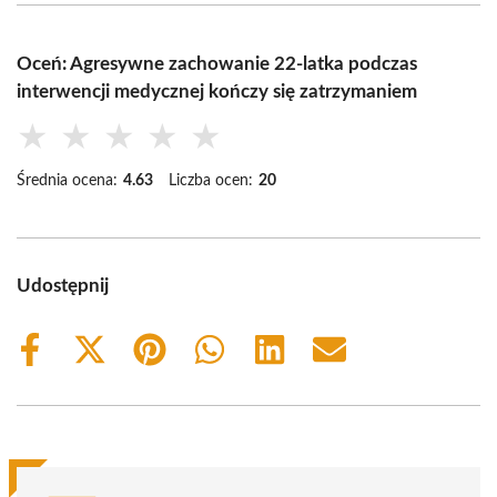
Oceń: Agresywne zachowanie 22-latka podczas
interwencji medycznej kończy się zatrzymaniem
★
★
★
★
★
Średnia ocena:
4.63
Liczba ocen:
20
Udostępnij
Share
Share
Share
Share
Share
Share
on
on
on
on
on
on
Facebook
X
Pinterest
WhatsApp
LinkedIn
Email
(Twitter)