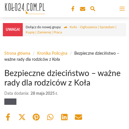
Przejdź
M
do
treści
Dołącz do nowej grupy
Koło - Ogłoszenia | Sprzedam |
UWAGA!
Kupię | Zamienię | Praca
Strona główna
/
Kronika Policyjna
/
Bezpieczne dzieciństwo –
ważne rady dla rodziców z Koła
Bezpieczne dzieciństwo – ważne
rady dla rodziców z Koła
Data dodania:
28 maja 2025 r.
Share
Share
Share
Share
Share
Share
on
on
on
on
on
on
Facebook
X
Pinterest
WhatsApp
LinkedIn
Email