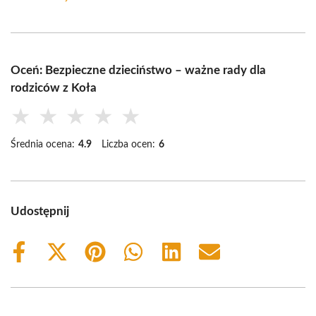
Oceń: Bezpieczne dzieciństwo – ważne rady dla
rodziców z Koła
★
★
★
★
★
Średnia ocena:
4.9
Liczba ocen:
6
Udostępnij
Share
Share
Share
Share
Share
Share
on
on
on
on
on
on
Facebook
X
Pinterest
WhatsApp
LinkedIn
Email
(Twitter)