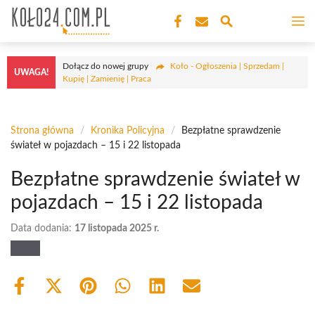
Przejdź
M
do
treści
Dołącz do nowej grupy
Koło - Ogłoszenia | Sprzedam |
UWAGA!
Kupię | Zamienię | Praca
Strona główna
/
Kronika Policyjna
/
Bezpłatne sprawdzenie
świateł w pojazdach – 15 i 22 listopada
Bezpłatne sprawdzenie świateł w
pojazdach – 15 i 22 listopada
Data dodania:
17 listopada 2025 r.
Share
Share
Share
Share
Share
Share
on
on
on
on
on
on
Facebook
X
Pinterest
WhatsApp
LinkedIn
Email