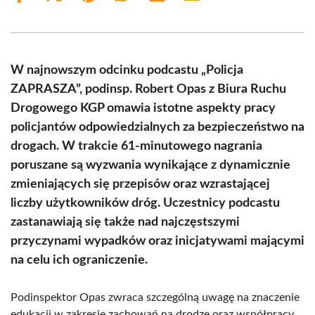
on
on
on
on
on
on
Facebook
X
Pinterest
WhatsApp
LinkedIn
Email
(Twitter)
W najnowszym odcinku podcastu „Policja
ZAPRASZA”, podinsp. Robert Opas z Biura Ruchu
Drogowego KGP omawia istotne aspekty pracy
policjantów odpowiedzialnych za bezpieczeństwo na
drogach. W trakcie 61-minutowego nagrania
poruszane są wyzwania wynikające z dynamicznie
zmieniających się przepisów oraz wzrastającej
liczby użytkowników dróg. Uczestnicy podcastu
zastanawiają się także nad najczęstszymi
przyczynami wypadków oraz inicjatywami mającymi
na celu ich ograniczenie.
Podinspektor Opas zwraca szczególną uwagę na znaczenie
edukacji w zakresie zachowań na drodze oraz współpracy