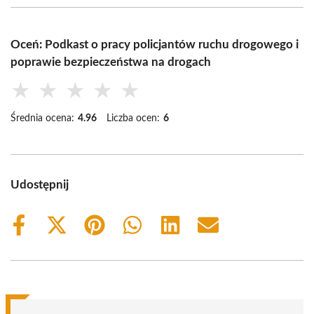
Oceń: Podkast o pracy policjantów ruchu drogowego i
poprawie bezpieczeństwa na drogach
★
★
★
★
★
Średnia ocena:
4.96
Liczba ocen:
6
Udostępnij
Share
Share
Share
Share
Share
Share
on
on
on
on
on
on
Facebook
X
Pinterest
WhatsApp
LinkedIn
Email
(Twitter)