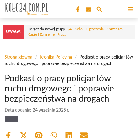
Przejdź
M
do
treści
Dołącz do nowej grupy
Koło - Ogłoszenia | Sprzedam |
UWAGA!
Kupię | Zamienię | Praca
Strona główna
/
Kronika Policyjna
/
Podkast o pracy policjantów
ruchu drogowego i poprawie bezpieczeństwa na drogach
Podkast o pracy policjantów
ruchu drogowego i poprawie
bezpieczeństwa na drogach
Data dodania:
24 września 2025 r.
Share
Share
Share
Share
Share
Share