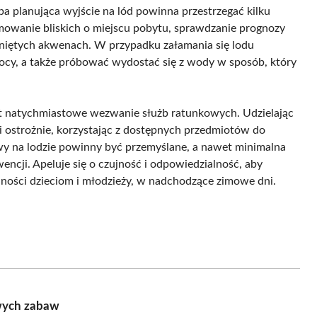
 planująca wyjście na lód powinna przestrzegać kilku
mowanie bliskich o miejscu pobytu, sprawdzanie prognozy
niętych akwenach. W przypadku załamania się lodu
cy, a także próbować wydostać się z wody w sposób, który
t natychmiastowe wezwanie służb ratunkowych. Udzielając
i ostrożnie, korzystając z dostępnych przedmiotów do
wy na lodzie powinny być przemyślane, a nawet minimalna
ji. Apeluje się o czujność i odpowiedzialność, aby
ności dzieciom i młodzieży, w nadchodzące zimowe dni.
owych zabaw