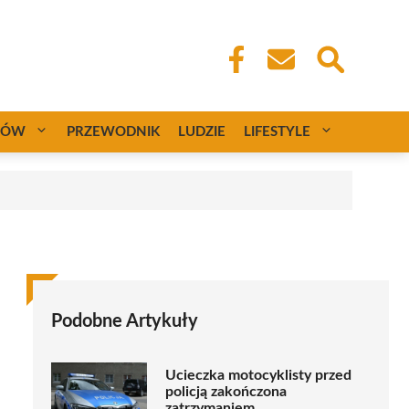
CÓW
PRZEWODNIK
LUDZIE
LIFESTYLE
Podobne Artykuły
Ucieczka motocyklisty przed
policją zakończona
zatrzymaniem