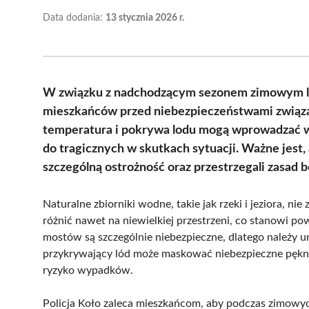
Data dodania:
13 stycznia 2026 r.
W związku z nadchodzącym sezonem zimowym loka
mieszkańców przed niebezpieczeństwami związa
temperatura i pokrywa lodu mogą wprowadzać w
do tragicznych w skutkach sytuacji. Ważne jest, a
szczególną ostrożność oraz przestrzegali zasad 
Naturalne zbiorniki wodne, takie jak rzeki i jeziora, n
różnić nawet na niewielkiej przestrzeni, co stanowi pow
mostów są szczególnie niebezpieczne, dlatego należy u
przykrywający lód może maskować niebezpieczne pękni
ryzyko wypadków.
Policja Koło zaleca mieszkańcom, aby podczas zimowyc