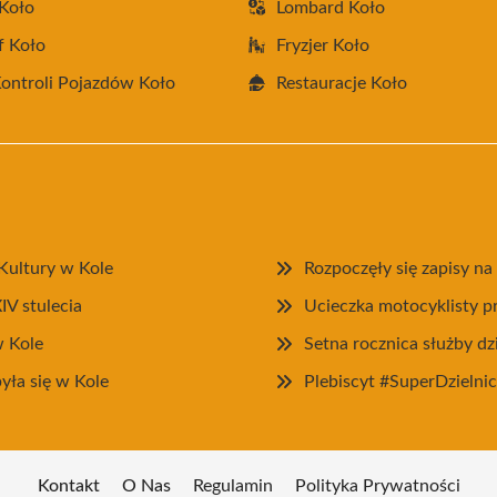
Koło
Lombard Koło
f Koło
Fryzjer Koło
Kontroli Pojazdów Koło
Restauracje Koło
Kultury w Kole
Rozpoczęły się zapisy n
IV stulecia
Ucieczka motocyklisty p
w Kole
Setna rocznica służby dz
ła się w Kole
Plebiscyt #SuperDzielni
Kontakt
O Nas
Regulamin
Polityka Prywatności