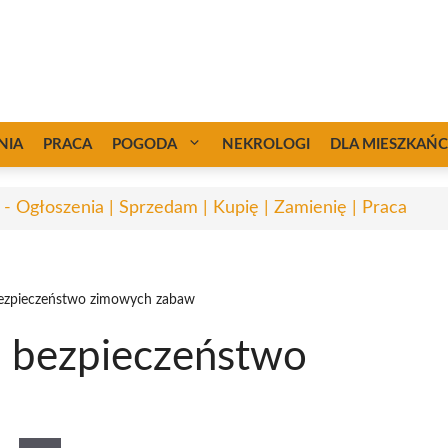
NIA
PRACA
POGODA
NEKROLOGI
DLA MIESZKAŃ
 - Ogłoszenia | Sprzedam | Kupię | Zamienię | Praca
 bezpieczeństwo zimowych zabaw
: bezpieczeństwo