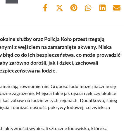
Share
Share
Share
Share
Share
Share
on
on
on
on
on
on
Facebook
X
Pinterest
WhatsApp
LinkedIn
Email
(Twitter)
lne służby oraz Policja Koło przestrzegają
nymi z wejściem na zamarznięte akweny. Niska
 błąd co do ich bezpieczeństwa, co może prowadzić
by zarówno dorośli, jak i dzieci, zachowali
bezpieczeństwa na lodzie.
ie zamarzają równomiernie. Grubość lodu może znacznie się
ażne zagrożenie. Miejsca takie jak ujścia rzek czy okolice
nikać zabaw na lodzie w tych rejonach. Dodatkowo, śnieg
ęcia i obniżać nośność pokrywy lodowej, co zwiększa
h aktywności wybierali sztuczne lodowiska, które są