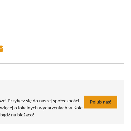
Share
on
Email
sze! Przyłącz się do naszej społeczności
Polub nas!
 więcej o lokalnych wydarzeniach w Kole.
i bądź na bieżąco!