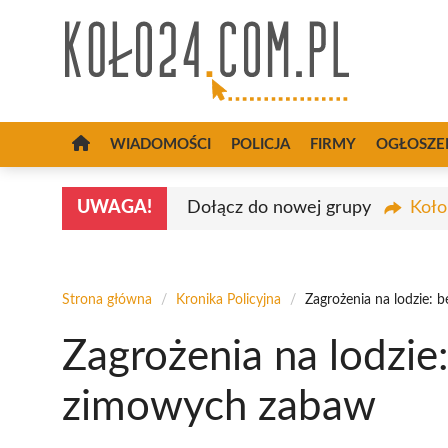
Przejdź
do
treści
WIADOMOŚCI
POLICJA
FIRMY
OGŁOSZE
UWAGA!
Dołącz do nowej grupy
Koło
Strona główna
/
Kronika Policyjna
/
Zagrożenia na lodzie:
Zagrożenia na lodzie
zimowych zabaw