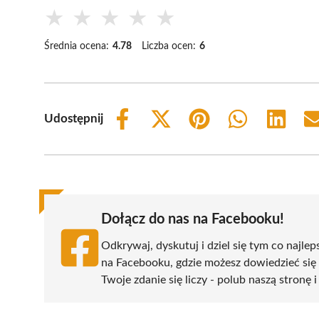
★
★
★
★
★
Średnia ocena:
4.78
Liczba ocen:
6
Udostępnij
Share
Share
Share
Share
Share
on
on
on
on
on
Facebook
X
Pinterest
WhatsApp
LinkedIn
(Twitter)
Dołącz do nas na Facebooku!
Odkrywaj, dyskutuj i dziel się tym co najlep
na Facebooku, gdzie możesz dowiedzieć się
Twoje zdanie się liczy - polub naszą stronę 