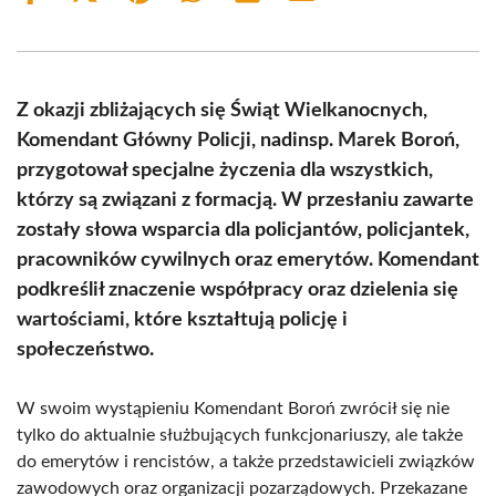
on
on
on
on
on
on
Facebook
X
Pinterest
WhatsApp
LinkedIn
Email
(Twitter)
Z okazji zbliżających się Świąt Wielkanocnych,
Komendant Główny Policji, nadinsp. Marek Boroń,
przygotował specjalne życzenia dla wszystkich,
którzy są związani z formacją. W przesłaniu zawarte
zostały słowa wsparcia dla policjantów, policjantek,
pracowników cywilnych oraz emerytów. Komendant
podkreślił znaczenie współpracy oraz dzielenia się
wartościami, które kształtują policję i
społeczeństwo.
W swoim wystąpieniu Komendant Boroń zwrócił się nie
tylko do aktualnie służbujących funkcjonariuszy, ale także
do emerytów i rencistów, a także przedstawicieli związków
zawodowych oraz organizacji pozarządowych. Przekazane