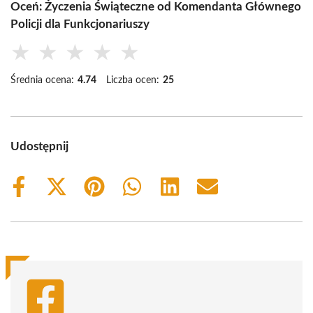
Oceń: Życzenia Świąteczne od Komendanta Głównego
Policji dla Funkcjonariuszy
★
★
★
★
★
Średnia ocena:
4.74
Liczba ocen:
25
Udostępnij
Share
Share
Share
Share
Share
Share
on
on
on
on
on
on
Facebook
X
Pinterest
WhatsApp
LinkedIn
Email
(Twitter)