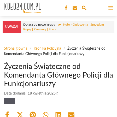
Przejdź
M
do
treści
Dołącz do nowej grupy
Koło - Ogłoszenia | Sprzedam |
UWAGA!
Kupię | Zamienię | Praca
Strona główna
/
Kronika Policyjna
/
Życzenia Świąteczne od
Komendanta Głównego Policji dla Funkcjonariuszy
Życzenia Świąteczne od
Komendanta Głównego Policji dla
Funkcjonariuszy
Data dodania:
18 kwietnia 2025 r.
Share
Share
Share
Share
Share
Share