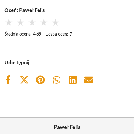
Oceń: Paweł Felis
★
★
★
★
★
Średnia ocena:
4.69
Liczba ocen:
7
Udostępnij
Share
Share
Share
Share
Share
Share
on
on
on
on
on
on
Facebook
X
Pinterest
WhatsApp
LinkedIn
Email
(Twitter)
Paweł Felis