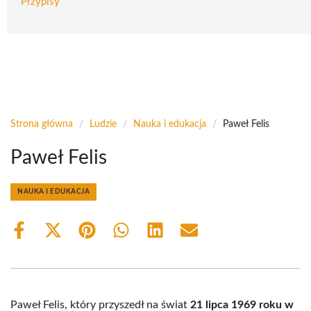
Przypisy
Strona główna
/
Ludzie
/
Nauka i edukacja
/
Paweł Felis
Paweł Felis
NAUKA I EDUKACJA
Share
Share
Share
Share
Share
Share
on
on
on
on
on
on
Facebook
X
Pinterest
WhatsApp
LinkedIn
Email
(Twitter)
Paweł Felis, który przyszedł na świat
21 lipca 1969 roku w