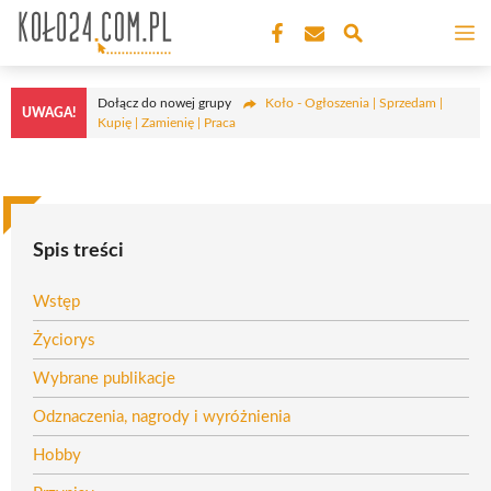
Przejdź
M
do
treści
Dołącz do nowej grupy
Koło - Ogłoszenia | Sprzedam |
UWAGA!
Kupię | Zamienię | Praca
Spis treści
Wstęp
Życiorys
Wybrane publikacje
Odznaczenia, nagrody i wyróżnienia
Hobby