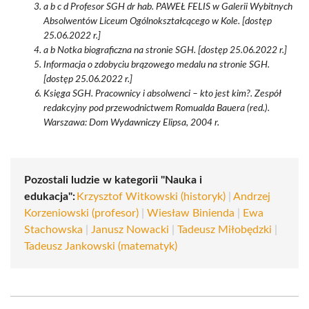
a b c d Profesor SGH dr hab. PAWEŁ FELIS w Galerii Wybitnych
Absolwentów Liceum Ogólnokształcącego w Kole. [dostęp
25.06.2022 r.]
a b Notka biograficzna na stronie SGH. [dostęp 25.06.2022 r.]
Informacja o zdobyciu brązowego medalu na stronie SGH.
[dostęp 25.06.2022 r.]
Księga SGH. Pracownicy i absolwenci – kto jest kim?. Zespół
redakcyjny pod przewodnictwem Romualda Bauera (red.).
Warszawa: Dom Wydawniczy Elipsa, 2004 r.
Pozostali ludzie w kategorii "Nauka i
edukacja":
Krzysztof Witkowski (historyk)
|
Andrzej
Korzeniowski (profesor)
|
Wiesław Binienda
|
Ewa
Stachowska
|
Janusz Nowacki
|
Tadeusz Miłobędzki
|
Tadeusz Jankowski (matematyk)