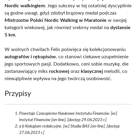
Nordic walkingiem
. Jego sukcesy w tej ostatniej dyscyplinie
są godne uwagi, gdyż zdobył brązowy medal podczas
Mistrzostw Polski Nordic Walking w Maratonie
w swojej
kategorii wiekowej, jak również srebrny medal na
dystansie
5 km
.
W wolnych chwilach Felis poświęca się kolekcjonowaniu
autografów i rękopisów
, co stanowi ciekawe uzupełnienie
jego sportowych pasji. Dodatkowo, ceni sobie muzykę, die
zastanawiający miks
rockowej
oraz
klasycznej
melodii, co
niewątpliwie wpływa na jego twórczą osobowość.
Przypisy
Powstaje Czasopismo Naukowe Instytutu Finansów. [w:]
Instytut Finansów [on-line]. [dostęp 29.06.2023 r.]
a b Kolegium redakcyjne. [w:] Studia BAS [on-line]. [dostęp
27.06.2023 r.]