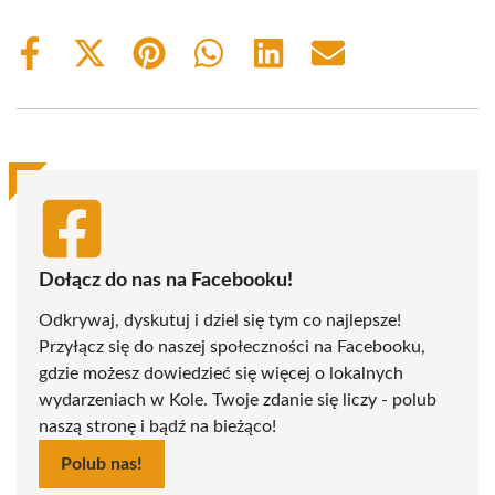
Share
Share
Share
Share
Share
Share
on
on
on
on
on
on
Facebook
X
Pinterest
WhatsApp
LinkedIn
Email
(Twitter)
Dołącz do nas na Facebooku!
Odkrywaj, dyskutuj i dziel się tym co najlepsze!
Przyłącz się do naszej społeczności na Facebooku,
gdzie możesz dowiedzieć się więcej o lokalnych
wydarzeniach w Kole. Twoje zdanie się liczy - polub
naszą stronę i bądź na bieżąco!
Polub nas!