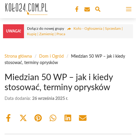
Przejdź
M
do
treści
Dołącz do nowej grupy
Koło - Ogłoszenia | Sprzedam |
UWAGA!
Kupię | Zamienię | Praca
Strona główna
/
Dom i Ogród
/
Miedzian 50 WP – jak i kiedy
stosować, terminy oprysków
Miedzian 50 WP – jak i kiedy
stosować, terminy oprysków
Data dodania:
26 września 2025 r.
Share
Share
Share
Share
Share
Share
on
on
on
on
on
on
Facebook
X
Pinterest
WhatsApp
LinkedIn
Email
(Twitter)