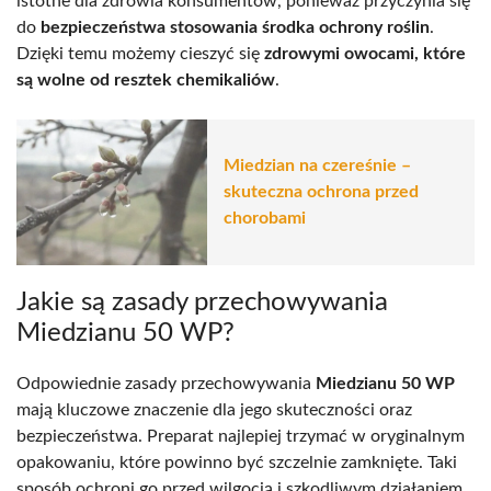
istotne dla zdrowia konsumentów, ponieważ przyczynia się
do
bezpieczeństwa stosowania środka ochrony roślin
.
Dzięki temu możemy cieszyć się
zdrowymi owocami, które
są wolne od resztek chemikaliów
.
Miedzian na czereśnie –
skuteczna ochrona przed
chorobami
Jakie są zasady przechowywania
Miedzianu 50 WP?
Odpowiednie zasady przechowywania
Miedzianu 50 WP
mają kluczowe znaczenie dla jego skuteczności oraz
bezpieczeństwa. Preparat najlepiej trzymać w oryginalnym
opakowaniu, które powinno być szczelnie zamknięte. Taki
sposób ochroni go przed wilgocią i szkodliwym działaniem