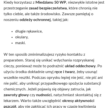
Kiedy korzystasz z
Miedzianu 50 WP
, niezwykle istotne jest
przestrzeganie
zasad bezpieczeństwa
, które chronią nie
tylko ciebie, ale także środowisko. Zawsze pamiętaj o
noszeniu
odzieży ochronnej
, takiej jak:
długie rękawice,
okulary,
maski.
W ten sposób zminimalizujesz ryzyko kontaktu z
preparatem. Staraj się unikać wdychania rozpryskanej
cieczy, ponieważ może to podrażnić
układ oddechowy
. Po
użyciu środka dokładnie umyj
ręce i twarz
, żeby usunąć
wszelkie resztki. Podczas oprysku lepiej nie jeść, nie pić ani
nie palić, aby uniknąć przypadkowego spożycia substancji
chemicznych. Jeżeli pojawią się objawy zatrucia, jak
zawroty głowy
czy
nudności
, natychmiast skontaktuj się z
lekarzem. Warto także uwzględnić
okresy aktywności
pszczół
, aby nie zakłócać ich pracy w czasie kwitnienia