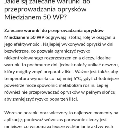
Jakie są zalecane warunki do
przeprowadzania oprysków
Miedzianem 50 WP?
Zalecane warunki do przeprowadzania oprysków
Miedzianem 50 WP
odgrywają istotną rolę w osiąganiu
jego efektywności. Najlepiej wykonywać opryski w dni
bezwietrzne, co pozwala ograniczyć ryzyko
niekontrolowanego rozprzestrzenienia cieczy. Idealne
warunki to pochmurne dni, jednak należy unikać deszczu,
który mógłby zmyć preparat z liści. Ważne jest także, aby
temperatura wynosiła co najmniej 6°C, gdyż chłodniejsze
powietrze może spowolnić metabolizm roślin. Lepiej
również nie przeprowadzać oprysków w pełnym słońcu,
aby zmniejszyć ryzyko poparzeń liści.
Wczesne poranki oraz wieczory to najlepsze momenty na
aplikację, ponieważ wówczas parowanie cieczy jest
mniejsze, co wspomaga lepsze wchłanianie aktywnych