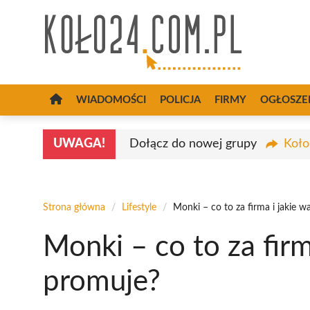
Przejdź
do
treści
WIADOMOŚCI
POLICJA
FIRMY
OGŁOSZE
UWAGA!
Dołącz do nowej grupy
Koło
Strona główna
/
Lifestyle
/
Monki – co to za firma i jakie w
Monki – co to za firm
promuje?