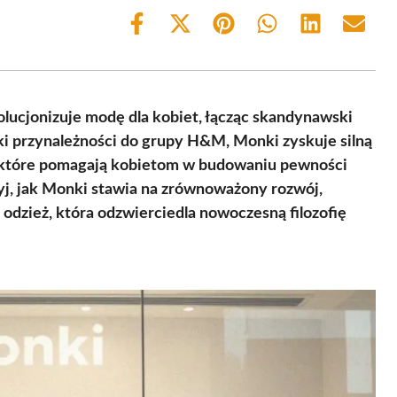
Share
Share
Share
Share
Share
Share
on
on
on
on
on
on
Facebook
X
Pinterest
WhatsApp
LinkedIn
Email
(Twitter)
lucjonizuje modę dla kobiet, łącząc skandynawski
ęki przynależności do grupy H&M, Monki zyskuje silną
e, które pomagają kobietom w budowaniu pewności
ryj, jak Monki stawia na zrównoważony rozwój,
 odzież, która odzwierciedla nowoczesną filozofię