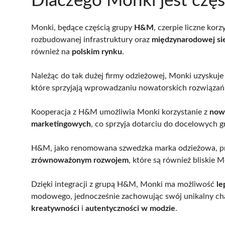
Dlaczego Monki jest czę
Monki, będące częścią grupy
H&M
, czerpie liczne kor
rozbudowanej infrastruktury oraz
międzynarodowej sie
również na
polskim rynku
.
Należąc do tak dużej firmy odzieżowej, Monki uzyskuj
które sprzyjają wprowadzaniu nowatorskich rozwiązań o
Kooperacja z H&M umożliwia Monki korzystanie z
nowo
marketingowych
, co sprzyja dotarciu do docelowych g
H&M, jako renomowana szwedzka marka odzieżowa, pr
zrównoważonym rozwojem
, które są również bliskie M
Dzięki integracji z grupą H&M, Monki ma możliwość
le
modowego, jednocześnie zachowując swój unikalny cha
kreatywności
i
autentyczności w modzie
.