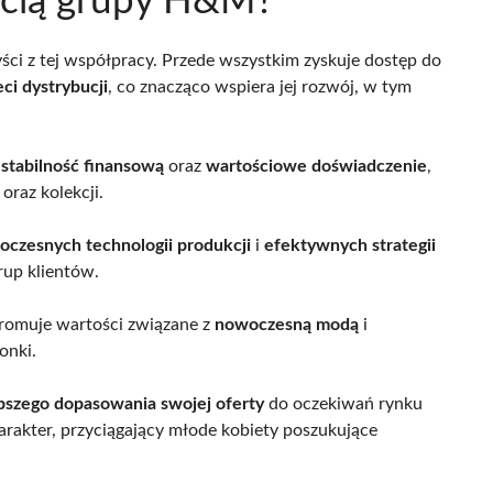
ścią grupy H&M?
zyści z tej współpracy. Przede wszystkim zyskuje dostęp do
ci dystrybucji
, co znacząco wspiera jej rozwój, w tym
e
stabilność finansową
oraz
wartościowe doświadczenie
,
raz kolekcji.
czesnych technologii produkcji
i
efektywnych strategii
rup klientów.
omuje wartości związane z
nowoczesną modą
i
onki.
pszego dopasowania swojej oferty
do oczekiwań rynku
rakter, przyciągający młode kobiety poszukujące