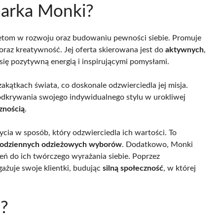
marka Monki?
ietom w rozwoju oraz budowaniu pewności siebie. Promuje
raz kreatywność. Jej oferta skierowana jest do
aktywnych
,
e się pozytywną energią i inspirującymi pomysłami.
akątkach świata, co doskonale odzwierciedla jej misja.
odkrywania swojego indywidualnego stylu w urokliwej
znością
.
cia w sposób, który odzwierciedla ich wartości. To
 codziennych odzieżowych wyborów
. Dodatkowo, Monki
eń do ich twórczego wyrażania siebie. Poprzez
gażuje swoje klientki, budując
silną społeczność
, w której
i?