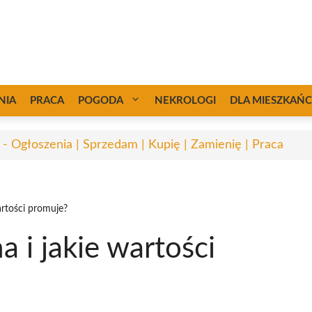
NIA
PRACA
POGODA
NEKROLOGI
DLA MIESZKAŃ
 - Ogłoszenia | Sprzedam | Kupię | Zamienię | Praca
artości promuje?
a i jakie wartości