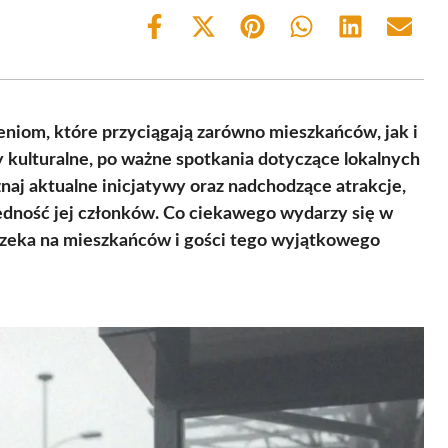
Share
Share
Share
Share
Share
Share
on
on
on
on
on
on
Facebook
X
Pinterest
WhatsApp
LinkedIn
Email
(Twitter)
niom, które przyciągają zarówno mieszkańców, jak i
y kulturalne, po ważne spotkania dotyczące lokalnych
naj aktualne inicjatywy oraz nadchodzące atrakcje,
jedność jej członków. Co ciekawego wydarzy się w
 czeka na mieszkańców i gości tego wyjątkowego