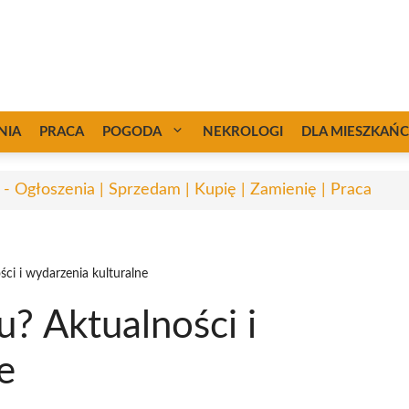
NIA
PRACA
POGODA
NEKROLOGI
DLA MIESZKAŃ
 - Ogłoszenia | Sprzedam | Kupię | Zamienię | Praca
ści i wydarzenia kulturalne
u? Aktualności i
e