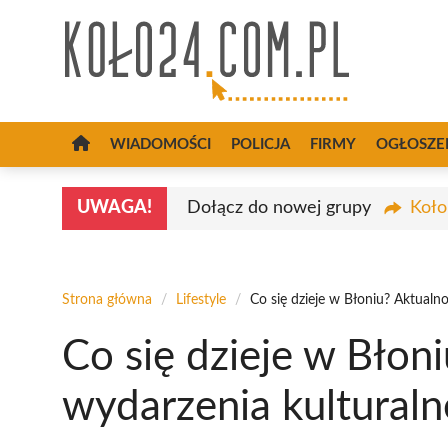
Przejdź
do
treści
WIADOMOŚCI
POLICJA
FIRMY
OGŁOSZE
UWAGA!
Dołącz do nowej grupy
Koło
Strona główna
/
Lifestyle
/
Co się dzieje w Błoniu? Aktualno
Co się dzieje w Błoni
wydarzenia kulturaln