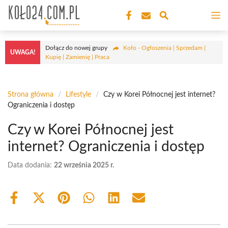
Przejdź
M
do
treści
Dołącz do nowej grupy
Koło - Ogłoszenia | Sprzedam |
UWAGA!
Kupię | Zamienię | Praca
Strona główna
/
Lifestyle
/
Czy w Korei Północnej jest internet?
Ograniczenia i dostęp
Czy w Korei Północnej jest
internet? Ograniczenia i dostęp
Data dodania:
22 września 2025 r.
Share
Share
Share
Share
Share
Share
on
on
on
on
on
on
Facebook
X
Pinterest
WhatsApp
LinkedIn
Email
(Twitter)