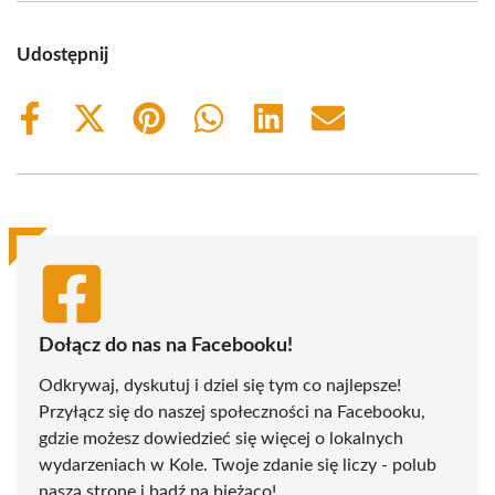
Udostępnij
Share
Share
Share
Share
Share
Share
on
on
on
on
on
on
Facebook
X
Pinterest
WhatsApp
LinkedIn
Email
(Twitter)
Dołącz do nas na Facebooku!
Odkrywaj, dyskutuj i dziel się tym co najlepsze!
Przyłącz się do naszej społeczności na Facebooku,
gdzie możesz dowiedzieć się więcej o lokalnych
wydarzeniach w Kole. Twoje zdanie się liczy - polub
naszą stronę i bądź na bieżąco!