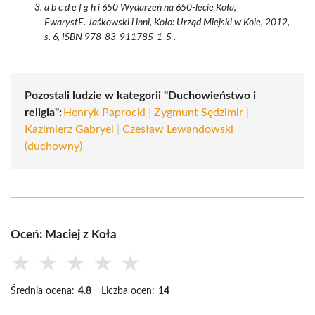
a b c d e f g h i 650 Wydarzeń na 650-lecie Koła,
EwarystE. Jaśkowski i inni, Koło: Urząd Miejski w Kole, 2012,
s. 6, ISBN 978-83-911785-1-5 .
Pozostali ludzie w kategorii "Duchowieństwo i
religia":
Henryk Paprocki
|
Zygmunt Sędzimir
|
Kazimierz Gabryel
|
Czesław Lewandowski
(duchowny)
Oceń: Maciej z Koła
★
★
★
★
★
Średnia ocena:
4.8
Liczba ocen:
14