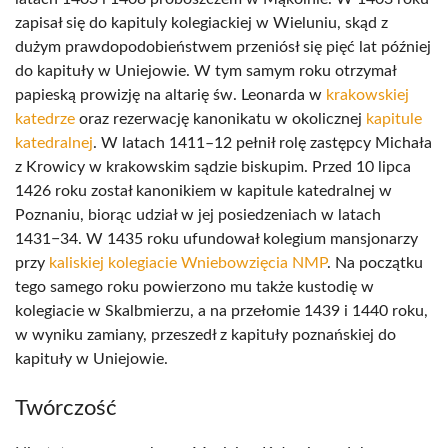
zapisał się do kapituly kolegiackiej w Wieluniu, skąd z
dużym prawdopodobieństwem przeniósł się pięć lat później
do kapituły w Uniejowie. W tym samym roku otrzymał
papieską prowizję na altarię św. Leonarda w
krakowskiej
katedrze
oraz rezerwację kanonikatu w okolicznej
kapitule
katedralnej
. W latach 1411–12 pełnił rolę zastępcy Michała
z Krowicy w krakowskim sądzie biskupim. Przed 10 lipca
1426 roku został kanonikiem w kapitule katedralnej w
Poznaniu, biorąc udział w jej posiedzeniach w latach
1431−34. W 1435 roku ufundował kolegium mansjonarzy
przy
kaliskiej kolegiacie Wniebowzięcia NMP
. Na początku
tego samego roku powierzono mu także kustodię w
kolegiacie w Skalbmierzu, a na przełomie 1439 i 1440 roku,
w wyniku zamiany, przeszedł z kapituły poznańskiej do
kapituły w Uniejowie.
Twórczość