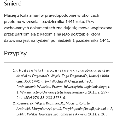
Śmierć
Maciej z Koła zmarł w prawdopodobnie w okolicach
przełomu września i października 1441 roku. Przy
zachowanych dokumentach znajduje się mowa wygłoszona
przez Bartłomieja z Radomia na jego pogrzebie, która
datowana jest na tydzień po niedzieli 1 października 1441.
Przypisy
a b c d e f g h i j k l m n o p q r s t u v w x y z aa ab ac ad ae af ag
ah ai aj ak DagmaraD. Wójcik-Zega DagmaraD., Maciej z Koła
(zm. IX/X 1441 r.), [w:] WacławW. Uruszczak (red.),
Profesorowie Wydziału Prawa Uniwersytetu Jagiellońskiego, t.
1, Wydawnictwo Uniwersytetu Jagiellońskiego, 2015, s. 239–
241, ISBN 978-83-233-3738-6 .
KazimierzK. Wójcik KazimierzK., Maciej z Koła, [w:]
AndrzejA. Maryniarczyk (red.), Encyklopedia filozofii polskiej, t. 2,
Lublin: Polskie Towarzystwo Tomasza z Akwinu, 2011, s. 10 .