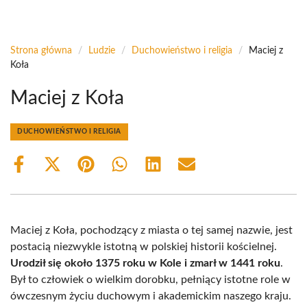
Strona główna
/
Ludzie
/
Duchowieństwo i religia
/
Maciej z
Koła
Maciej z Koła
DUCHOWIEŃSTWO I RELIGIA
Share
Share
Share
Share
Share
Share
on
on
on
on
on
on
Facebook
X
Pinterest
WhatsApp
LinkedIn
Email
(Twitter)
Maciej z Koła, pochodzący z miasta o tej samej nazwie, jest
postacią niezwykle istotną w polskiej historii kościelnej.
Urodził się około 1375 roku w Kole i zmarł w 1441 roku
.
Był to człowiek o wielkim dorobku, pełniący istotne role w
ówczesnym życiu duchowym i akademickim naszego kraju.