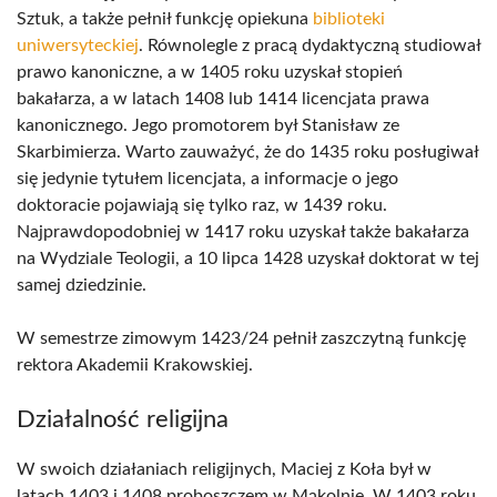
Sztuk, a także pełnił funkcję opiekuna
biblioteki
uniwersyteckiej
. Równolegle z pracą dydaktyczną studiował
prawo kanoniczne, a w 1405 roku uzyskał stopień
bakałarza, a w latach 1408 lub 1414 licencjata prawa
kanonicznego. Jego promotorem był Stanisław ze
Skarbimierza. Warto zauważyć, że do 1435 roku posługiwał
się jedynie tytułem licencjata, a informacje o jego
doktoracie pojawiają się tylko raz, w 1439 roku.
Najprawdopodobniej w 1417 roku uzyskał także bakałarza
na Wydziale Teologii, a 10 lipca 1428 uzyskał doktorat w tej
samej dziedzinie.
W semestrze zimowym 1423/24 pełnił zaszczytną funkcję
rektora Akademii Krakowskiej.
Działalność religijna
W swoich działaniach religijnych, Maciej z Koła był w
latach 1403 i 1408 proboszczem w Mąkolnie. W 1403 roku