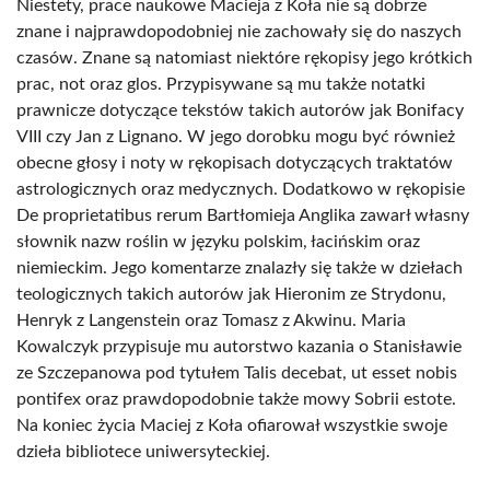
Niestety, prace naukowe Macieja z Koła nie są dobrze
znane i najprawdopodobniej nie zachowały się do naszych
czasów. Znane są natomiast niektóre rękopisy jego krótkich
prac, not oraz glos. Przypisywane są mu także notatki
prawnicze dotyczące tekstów takich autorów jak Bonifacy
VIII czy Jan z Lignano. W jego dorobku mogu być również
obecne głosy i noty w rękopisach dotyczących traktatów
astrologicznych oraz medycznych. Dodatkowo w rękopisie
De proprietatibus rerum Bartłomieja Anglika zawarł własny
słownik nazw roślin w języku polskim, łacińskim oraz
niemieckim. Jego komentarze znalazły się także w dziełach
teologicznych takich autorów jak Hieronim ze Strydonu,
Henryk z Langenstein oraz Tomasz z Akwinu. Maria
Kowalczyk przypisuje mu autorstwo kazania o Stanisławie
ze Szczepanowa pod tytułem Talis decebat, ut esset nobis
pontifex oraz prawdopodobnie także mowy Sobrii estote.
Na koniec życia Maciej z Koła ofiarował wszystkie swoje
dzieła bibliotece uniwersyteckiej.