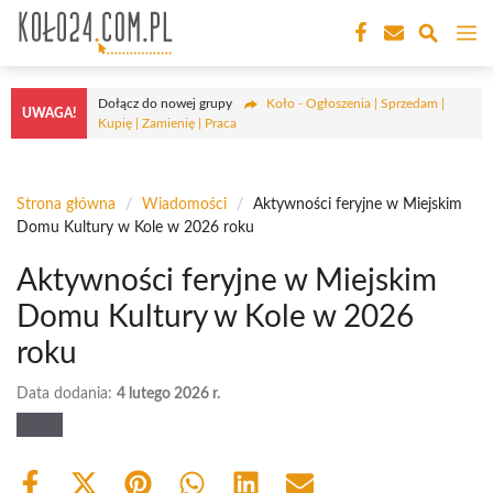
Przejdź
M
do
treści
Dołącz do nowej grupy
Koło - Ogłoszenia | Sprzedam |
UWAGA!
Kupię | Zamienię | Praca
Strona główna
/
Wiadomości
/
Aktywności feryjne w Miejskim
Domu Kultury w Kole w 2026 roku
Aktywności feryjne w Miejskim
Domu Kultury w Kole w 2026
roku
Data dodania:
4 lutego 2026 r.
Share
Share
Share
Share
Share
Share