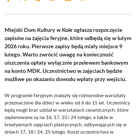
on
on
on
on
on
on
Facebook
X
Pinterest
WhatsApp
LinkedIn
Email
(Twitter)
Miejski Dom Kultury w Kole ogłasza rozpoczęcie
zapisów na zajęcia feryjne, które odbędą się w lutym
2026 roku. Pierwsze zapisy będą miały miejsce 9
lutego. Warto zwrócić uwagę na konieczność
uiszczenia opłaty wyłącznie przelewem bankowym
na konto MDK. Uczestnictwo w zajęciach będzie
możliwe po okazaniu dowodu wpłaty przy wejściu.
W programie feryjnym znalazły się różnorodne warsztaty
przeznaczone dla dzieci w wieku od 6 do 15 lat. Uczestnicy
będą mogli brać udział w warsztatach ceramicznych, które
zaplanowane są na 16, 17, 23 i 24 lutego, a także w
kreatywnych zajęciach plastycznych, odbywających się w
dniach 17, 18 i 24, 25 lutego. Koszt uczestnictwa w