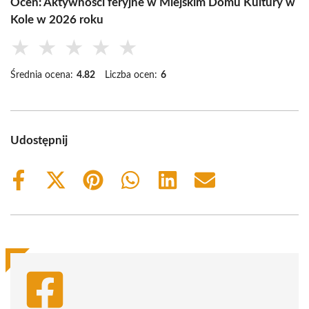
Oceń: Aktywności feryjne w Miejskim Domu Kultury w
Kole w 2026 roku
★
★
★
★
★
Średnia ocena:
4.82
Liczba ocen:
6
Udostępnij
Share
Share
Share
Share
Share
Share
on
on
on
on
on
on
Facebook
X
Pinterest
WhatsApp
LinkedIn
Email
(Twitter)