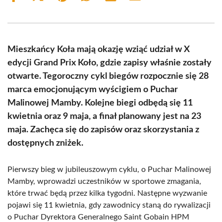
on
on
on
on
on
on
Facebook
X
Pinterest
WhatsApp
LinkedIn
Email
(Twitter)
Mieszkańcy Koła mają okazję wziąć udział w X
edycji Grand Prix Koło, gdzie zapisy właśnie zostały
otwarte. Tegoroczny cykl biegów rozpocznie się 28
marca emocjonującym wyścigiem o Puchar
Malinowej Mamby. Kolejne biegi odbędą się 11
kwietnia oraz 9 maja, a finał planowany jest na 23
maja. Zachęca się do zapisów oraz skorzystania z
dostępnych zniżek.
Pierwszy bieg w jubileuszowym cyklu, o Puchar Malinowej
Mamby, wprowadzi uczestników w sportowe zmagania,
które trwać będą przez kilka tygodni. Następne wyzwanie
pojawi się 11 kwietnia, gdy zawodnicy staną do rywalizacji
o Puchar Dyrektora Generalnego Saint Gobain HPM