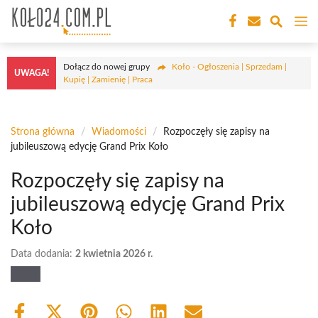
Przejdź
M
do
treści
Dołącz do nowej grupy
Koło - Ogłoszenia | Sprzedam |
UWAGA!
Kupię | Zamienię | Praca
Strona główna
/
Wiadomości
/
Rozpoczęły się zapisy na
jubileuszową edycję Grand Prix Koło
Rozpoczęły się zapisy na
jubileuszową edycję Grand Prix
Koło
Data dodania:
2 kwietnia 2026 r.
Share
Share
Share
Share
Share
Share