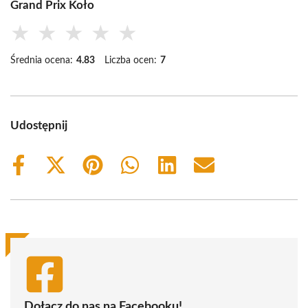
Grand Prix Koło
★
★
★
★
★
Średnia ocena:
4.83
Liczba ocen:
7
Udostępnij
Share
Share
Share
Share
Share
Share
on
on
on
on
on
on
Facebook
X
Pinterest
WhatsApp
LinkedIn
Email
(Twitter)
Dołącz do nas na Facebooku!