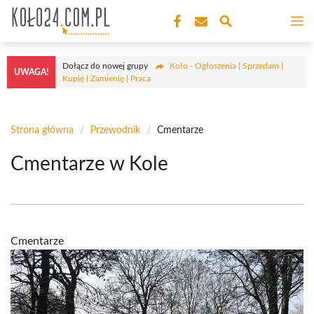
Przejdź
M
do
treści
Dołącz do nowej grupy
Koło - Ogłoszenia | Sprzedam |
UWAGA!
Kupię | Zamienię | Praca
Strona główna
/
Przewodnik
/
Cmentarze
Cmentarze w Kole
Cmentarze