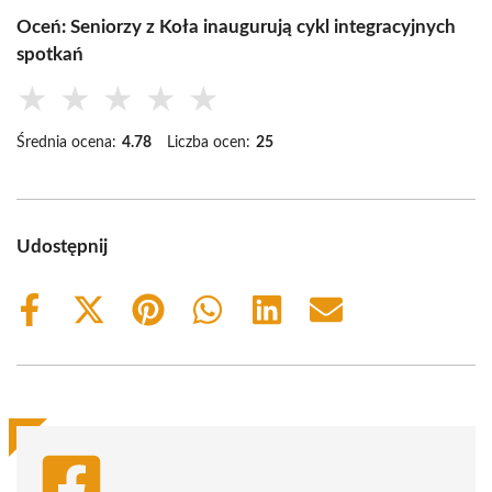
Oceń: Seniorzy z Koła inaugurują cykl integracyjnych
spotkań
★
★
★
★
★
Średnia ocena:
4.78
Liczba ocen:
25
Udostępnij
Share
Share
Share
Share
Share
Share
on
on
on
on
on
on
Facebook
X
Pinterest
WhatsApp
LinkedIn
Email
(Twitter)