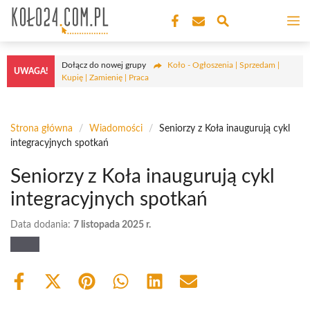
Przejdź
M
do
treści
Dołącz do nowej grupy
Koło - Ogłoszenia | Sprzedam |
UWAGA!
Kupię | Zamienię | Praca
Strona główna
/
Wiadomości
/
Seniorzy z Koła inaugurują cykl
integracyjnych spotkań
Seniorzy z Koła inaugurują cykl
integracyjnych spotkań
Data dodania:
7 listopada 2025 r.
Share
Share
Share
Share
Share
Share
on
on
on
on
on
on
Facebook
X
Pinterest
WhatsApp
LinkedIn
Email