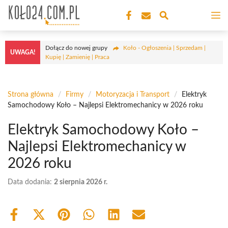
Przejdź
M
do
treści
Dołącz do nowej grupy
Koło - Ogłoszenia | Sprzedam |
UWAGA!
Kupię | Zamienię | Praca
Strona główna
/
Firmy
/
Motoryzacja i Transport
/
Elektryk
Samochodowy Koło – Najlepsi Elektromechanicy w 2026 roku
Elektryk Samochodowy Koło –
Najlepsi Elektromechanicy w
2026 roku
Data dodania:
2 sierpnia 2026 r.
Share
Share
Share
Share
Share
Share
on
on
on
on
on
on