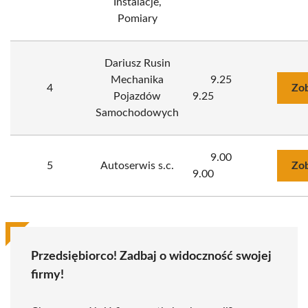
Instalacje,
Pomiary
Dariusz Rusin
Mechanika
9.25
4
Zob
Pojazdów
9.25
Samochodowych
9.00
5
Autoserwis s.c.
Zob
9.00
Przedsiębiorco! Zadbaj o widoczność swojej
firmy!