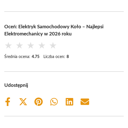
Oceń: Elektryk Samochodowy Koło – Najlepsi
Elektromechanicy w 2026 roku
★
★
★
★
★
Średnia ocena:
4.75
Liczba ocen:
8
Udostępnij
Share
Share
Share
Share
Share
Share
on
on
on
on
on
on
Facebook
X
Pinterest
WhatsApp
LinkedIn
Email
(Twitter)