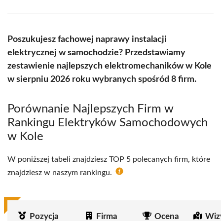
Facebook
X
Pinterest
WhatsApp
LinkedIn
Email
(Twitter)
Poszukujesz fachowej naprawy instalacji
elektrycznej w samochodzie? Przedstawiamy
zestawienie najlepszych elektromechaników w Kole
w sierpniu 2026 roku wybranych spośród 8 firm.
Porównanie Najlepszych Firm w
Rankingu Elektryków Samochodowych
w Kole
W poniższej tabeli znajdziesz TOP 5 polecanych firm, które
znajdziesz w naszym rankingu.
Pozycja
Firma
Ocena
Wiz