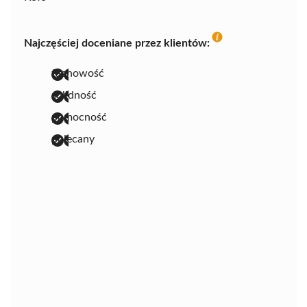
Najczęściej doceniane przez klientów:
fachowość
solidność
pomocność
polecany