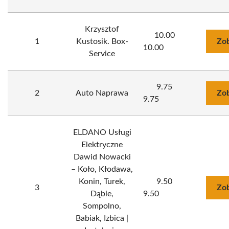
Krzysztof
10.00
1
Kustosik. Box-
Zob
10.00
Service
9.75
2
Auto Naprawa
Zob
9.75
ELDANO Usługi
Elektryczne
Dawid Nowacki
– Koło, Kłodawa,
Konin, Turek,
9.50
3
Zob
Dąbie,
9.50
Sompolno,
Babiak, Izbica |