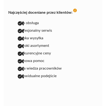
Najczęściej doceniane przez klientów:
miła obsługa
profesjonalny serwis
szybka wysyłka
szeroki asortyment
konkurencyjne ceny
fachowa pomoc
duża wiedza pracowników
indywidualne podejście