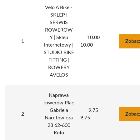
Velo A Bike -
SKLEP i
SERWIS
ROWEROW
Y | Sklep
10.00
1
Zobac
internetowy |
10.00
STUDIO BIKE
FITTING |
ROWERY
AVELOS
Naprawa
rowerów Plac
Gabriela
9.75
2
Zobac
Narutowicza
9.75
23 62-600
Koło