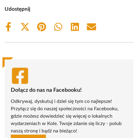
Udostępnij
Share
Share
Share
Share
Share
Share
on
on
on
on
on
on
Facebook
X
Pinterest
WhatsApp
LinkedIn
Email
(Twitter)
Dołącz do nas na Facebooku!
Odkrywaj, dyskutuj i dziel się tym co najlepsze!
Przyłącz się do naszej społeczności na Facebooku,
gdzie możesz dowiedzieć się więcej o lokalnych
wydarzeniach w Kole. Twoje zdanie się liczy - polub
naszą stronę i bądź na bieżąco!