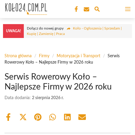
Przejdź
M
do
treści
Dołącz do nowej grupy
Koło - Ogłoszenia | Sprzedam |
UWAGA!
Kupię | Zamienię | Praca
Strona główna
/
Firmy
/
Motoryzacja i Transport
/
Serwis
Rowerowy Koło – Najlepsze Firmy w 2026 roku
Serwis Rowerowy Koło –
Najlepsze Firmy w 2026 roku
Data dodania:
2 sierpnia 2026 r.
Share
Share
Share
Share
Share
Share
on
on
on
on
on
on
Facebook
X
Pinterest
WhatsApp
LinkedIn
Email
(Twitter)