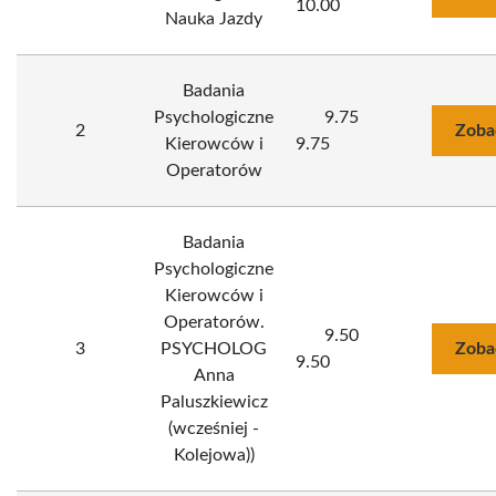
10.00
Nauka Jazdy
Badania
Psychologiczne
9.75
2
Zoba
Kierowców i
9.75
Operatorów
Badania
Psychologiczne
Kierowców i
Operatorów.
9.50
3
PSYCHOLOG
Zoba
9.50
Anna
Paluszkiewicz
(wcześniej -
Kolejowa))