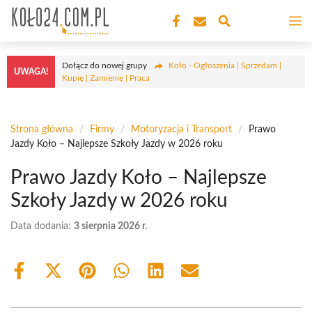
Przejdź
M
do
treści
Dołącz do nowej grupy
Koło - Ogłoszenia | Sprzedam |
UWAGA!
Kupię | Zamienię | Praca
Strona główna
/
Firmy
/
Motoryzacja i Transport
/
Prawo
Jazdy Koło – Najlepsze Szkoły Jazdy w 2026 roku
Prawo Jazdy Koło – Najlepsze
Szkoły Jazdy w 2026 roku
Data dodania:
3 sierpnia 2026 r.
Share
Share
Share
Share
Share
Share
on
on
on
on
on
on
Facebook
X
Pinterest
WhatsApp
LinkedIn
Email
(Twitter)