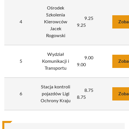
Ośrodek
Szkolenia
9.25
4
Kierowców
Zoba
9.25
Jacek
Rogowski
Wydział
9.00
5
Komunikacji i
Zoba
9.00
Transportu
Stacja kontroli
8.75
6
pojazdów Ligi
Zoba
8.75
Ochrony Kraju