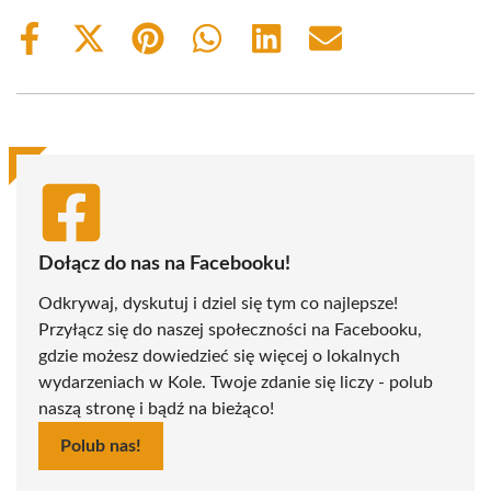
Share
Share
Share
Share
Share
Share
on
on
on
on
on
on
Facebook
X
Pinterest
WhatsApp
LinkedIn
Email
(Twitter)
Dołącz do nas na Facebooku!
Odkrywaj, dyskutuj i dziel się tym co najlepsze!
Przyłącz się do naszej społeczności na Facebooku,
gdzie możesz dowiedzieć się więcej o lokalnych
wydarzeniach w Kole. Twoje zdanie się liczy - polub
naszą stronę i bądź na bieżąco!
Polub nas!