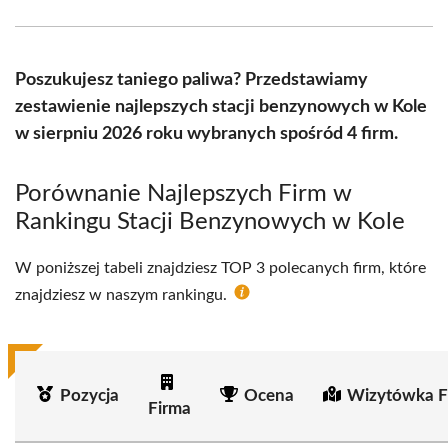
Facebook
X
Pinterest
WhatsApp
LinkedIn
Email
(Twitter)
Poszukujesz taniego paliwa? Przedstawiamy
zestawienie najlepszych stacji benzynowych w Kole
w sierpniu 2026 roku wybranych spośród 4 firm.
Porównanie Najlepszych Firm w
Rankingu Stacji Benzynowych w Kole
W poniższej tabeli znajdziesz TOP 3 polecanych firm, które
znajdziesz w naszym rankingu.
Pozycja
Ocena
Wizytówka F
Firma