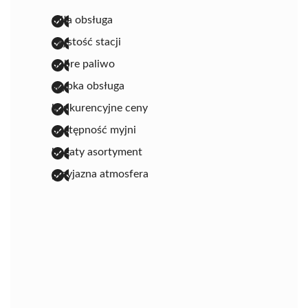
miła obsługa
czystość stacji
dobre paliwo
szybka obsługa
konkurencyjne ceny
dostępność myjni
bogaty asortyment
przyjazna atmosfera