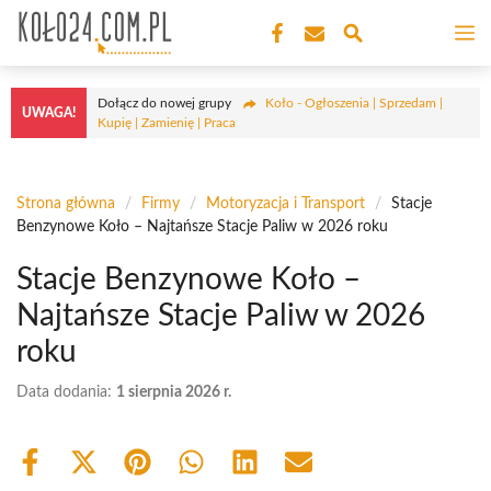
Przejdź
M
do
treści
Dołącz do nowej grupy
Koło - Ogłoszenia | Sprzedam |
UWAGA!
Kupię | Zamienię | Praca
Strona główna
/
Firmy
/
Motoryzacja i Transport
/
Stacje
Benzynowe Koło – Najtańsze Stacje Paliw w 2026 roku
Stacje Benzynowe Koło –
Najtańsze Stacje Paliw w 2026
roku
Data dodania:
1 sierpnia 2026 r.
Share
Share
Share
Share
Share
Share
on
on
on
on
on
on