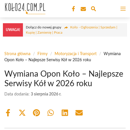
Przejdź
M
do
treści
Dołącz do nowej grupy
Koło - Ogłoszenia | Sprzedam |
UWAGA!
Kupię | Zamienię | Praca
Strona główna
/
Firmy
/
Motoryzacja i Transport
/
Wymiana
Opon Koło – Najlepsze Serwisy Kół w 2026 roku
Wymiana Opon Koło – Najlepsze
Serwisy Kół w 2026 roku
Data dodania:
3 sierpnia 2026 r.
Share
Share
Share
Share
Share
Share
on
on
on
on
on
on
Facebook
X
Pinterest
WhatsApp
LinkedIn
Email
(Twitter)