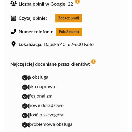
Liczba opinii w Google:
22
Czytaj opinie:
Zobacz profil
Numer telefonu:
Pokaż numer
Lokalizacja:
Dąbska 40, 62-600 Koło
Najczęściej doceniane przez klientów:
miła obsługa
szybka naprawa
profesjonalizm
fachowe doradztwo
dbałość o szczegóły
bezproblemowa obsługa