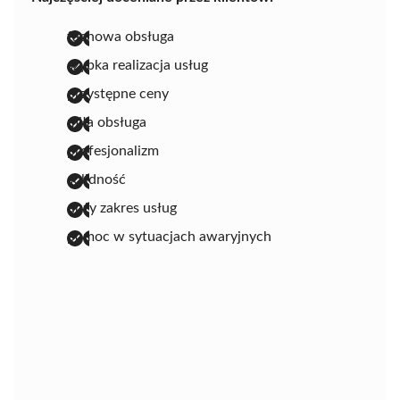
fachowa obsługa
szybka realizacja usług
przystępne ceny
miła obsługa
profesjonalizm
solidność
duży zakres usług
pomoc w sytuacjach awaryjnych