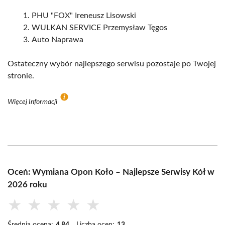
PHU "FOX" Ireneusz Lisowski
WULKAN SERVICE Przemysław Tęgos
Auto Naprawa
Ostateczny wybór najlepszego serwisu pozostaje po Twojej
stronie.
Więcej Informacji
Oceń: Wymiana Opon Koło – Najlepsze Serwisy Kół w
2026 roku
★
★
★
★
★
Średnia ocena:
4.84
Liczba ocen:
13