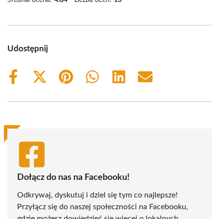
Udostępnij
Share
Share
Share
Share
Share
Share
on
on
on
on
on
on
Facebook
X
Pinterest
WhatsApp
LinkedIn
Email
(Twitter)
Dołącz do nas na Facebooku!
Odkrywaj, dyskutuj i dziel się tym co najlepsze!
Przyłącz się do naszej społeczności na Facebooku,
gdzie możesz dowiedzieć się więcej o lokalnych