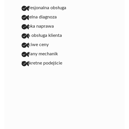
profesjonalna obsługa
rzetelna diagnoza
szybka naprawa
miła obsługa klienta
uczciwe ceny
zaufany mechanik
konkretne podejście