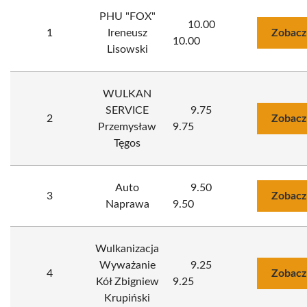
PHU "FOX"
10.00
1
Ireneusz
Zobacz
10.00
Lisowski
WULKAN
SERVICE
9.75
2
Zobacz
Przemysław
9.75
Tęgos
Auto
9.50
3
Zobacz
Naprawa
9.50
Wulkanizacja
Wyważanie
9.25
4
Zobacz
Kół Zbigniew
9.25
Krupiński