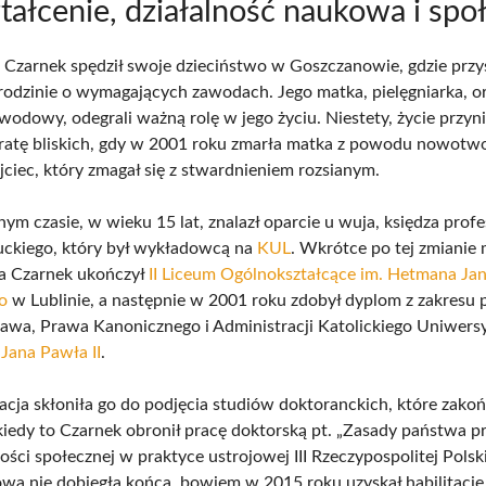
ałcenie, działalność naukowa i spo
Czarnek spędził swoje dzieciństwo w Goszczanowie, gdzie przy
rodzinie o wymagających zawodach. Jego matka, pielęgniarka, or
wodowy, odegrali ważną rolę w jego życiu. Niestety, życie przyn
tratę bliskich, gdy w 2001 roku zmarła matka z powodu nowotwo
ojciec, który zmagał się z stwardnieniem rozsianym.
ym czasie, w wieku 15 lat, znalazł oparcie u wuja, księdza prof
uckiego, który był wykładowcą na
KUL
. Wkrótce po tej zmianie 
a Czarnek ukończył
II Liceum Ogólnokształcące im. Hetmana Ja
o
w Lublinie, a następnie w 2001 roku zdobył dyplom z zakresu
awa, Prawa Kanonicznego i Administracji Katolickiego Uniwers
o
Jana Pawła II
.
acja skłoniła go do podjęcia studiów doktoranckich, które zakoń
kiedy to Czarnek obronił pracę doktorską pt. „Zasady państwa p
ści społecznej w praktyce ustrojowej III Rzeczypospolitej Polski
wa nie dobiegła końca, bowiem w 2015 roku uzyskał habilitację