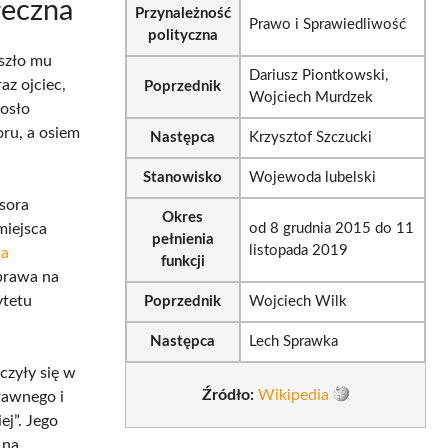
łeczna
Przynależność
Prawo i Sprawiedliwość
polityczna
szło mu
Dariusz Piontkowski,
az ojciec,
Poprzednik
Wojciech Murdzek
iosło
ru, a osiem
Następca
Krzysztof Szczucki
Stanowisko
Wojewoda lubelski
esora
Okres
miejsca
od 8 grudnia 2015 do 11
pełnienia
listopada 2019
na
funkcji
 prawa na
ytetu
Poprzednik
Wojciech Wilk
Następca
Lech Sprawka
czyły się w
Źródło:
Wikipedia
rawnego i
ej”. Jego
 na