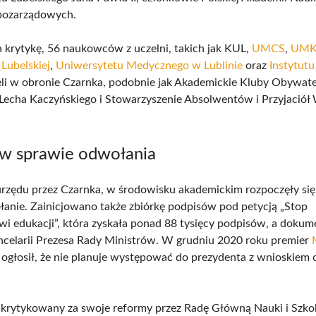
 pozarządowych.
a krytykę, 56 naukowców z uczelni, takich jak KUL,
UMCS
,
UM
 Lubelskiej
,
Uniwersytetu Medycznego w Lublinie
oraz
Instytutu
li w obronie Czarnka, podobnie jak Akademickie Kluby Obywatel
Lecha Kaczyńskiego i Stowarzyszenie Absolwentów i Przyjaciół
 w sprawie odwołania
urzędu przez Czarnka, w środowisku akademickim rozpoczęły się 
łanie. Zainicjowano także zbiórkę podpisów pod petycją „Stop
 edukacji”, która zyskała ponad 88 tysięcy podpisów, a dokum
ncelarii Prezesa Rady Ministrów. W grudniu 2020 roku premier
ogłosił, że nie planuje występować do prezydenta z wnioskiem
 krytykowany za swoje reformy przez Radę Główną Nauki i Szko