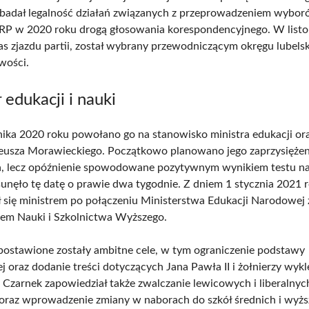
 badał legalność działań związanych z przeprowadzeniem wybo
RP w 2020 roku drogą głosowania korespondencyjnego. W list
as zjazdu partii, został wybrany przewodniczącym okręgu lubels
wości.
 edukacji i nauki
nika 2020 roku powołano go na stanowisko ministra edukacji or
eusza Morawieckiego. Początkowo planowano jego zaprzysiężen
a, lecz opóźnienie spowodowane pozytywnym wynikiem testu n
unęło tę datę o prawie dwa tygodnie. Z dniem 1 stycznia 2021 
ł się ministrem po połączeniu Ministerstwa Edukacji Narodowej 
em Nauki i Szkolnictwa Wyższego.
postawione zostały ambitne cele, w tym ograniczenie podstawy
 oraz dodanie treści dotyczących Jana Pawła II i żołnierzy wykl
Czarnek zapowiedział także zwalczanie lewicowych i liberalny
 oraz wprowadzenie zmiany w naborach do szkół średnich i wyżs