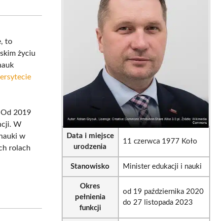
sApp
LinkedIn
Email
, to
lskim życiu
 nauk
ersytecie
. Od 2019
ncji. W
 nauki w
Data i miejsce
11 czerwca 1977 Koło
urodzenia
ch rolach
Stanowisko
Minister edukacji i nauki
Okres
od 19 października 2020
pełnienia
do 27 listopada 2023
funkcji