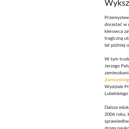
Wykszt
Przemysław 
dorastać w 
kierowca za
tragiczną u
lat później 
W tym trudn
Jerzego Pał
zamieszkani
Zamoyskieg
Wydziale Pr
Lubelskieg
Dalsza eduk
2006 roku, 
sprawiedliwo
droga nauko