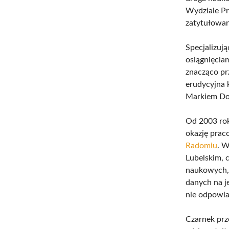
Wydziale Pr
zatytułowan
Specjalizuj
osiągnięciam
znacząco prz
erudycyjna 
Markiem Do
Od 2003 rok
okazję pra
Radomiu
. W
Lubelskim, 
naukowych, 
danych na j
nie odpowia
Czarnek prz