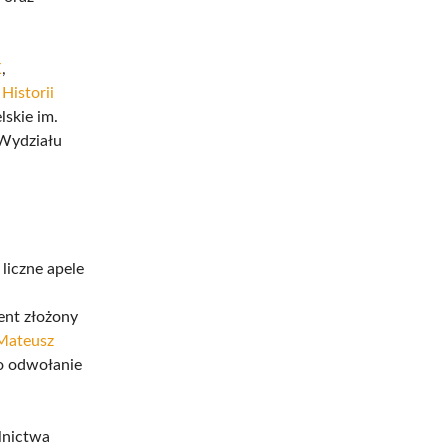
K
,
 Historii
skie im.
 Wydziału
liczne apele
ent złożony
Mateusz
 o odwołanie
lnictwa