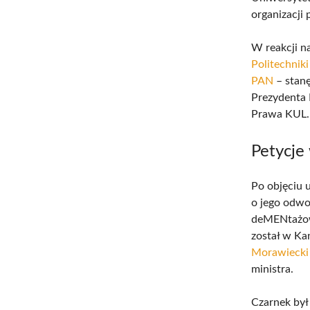
organizacji
W reakcji n
Politechniki
PAN
– stanę
Prezydenta 
Prawa KUL.
Petycje
Po objęciu 
o jego odwo
deMENtażowi
został w Ka
Morawiecki
ministra.
Czarnek był