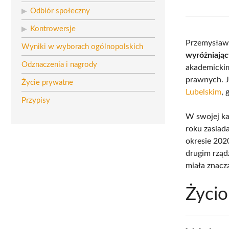
Odbiór społeczny
Kontrowersje
Przemysław 
Wyniki w wyborach ogólnopolskich
wyróżniający
Odznaczenia i nagrody
akademicki
prawnych. J
Życie prywatne
Lubelskim
, 
Przypisy
W swojej ka
roku zasiad
okresie 202
drugim rząd
miała znacz
Życio