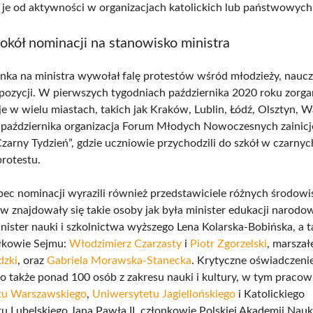
c je od aktywności w organizacjach katolickich lub państwowych
kół nominacji na stanowisko ministra
ka na ministra wywołał falę protestów wśród młodzieży, nauczy
pozycji. W pierwszych tygodniach października 2020 roku zorg
e w wielu miastach, takich jak Kraków, Lublin, Łódź, Olsztyn, 
października organizacja Forum Młodych Nowoczesnych zainic
zarny Tydzień”, gdzie uczniowie przychodzili do szkół w czarny
protestu.
ec nominacji wyrazili również przedstawiciele różnych środow
w znajdowały się takie osoby jak była minister edukacji narodo
inister nauki i szkolnictwa wyższego Lena Kolarska-Bobińska, a 
łkowie Sejmu:
Włodzimierz Czarzasty
i
Piotr Zgorzelski
, marszał
dzki
, oraz
Gabriela Morawska-Stanecka
. Krytyczne oświadczeni
 także ponad 100 osób z zakresu nauki i kultury, w tym pracow
tu Warszawskiego
,
Uniwersytetu Jagiellońskiego
i Katolickiego
u Lubelskiego Jana Pawła II, członkowie Polskiej Akademii Nauk