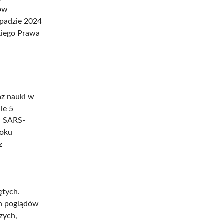
rów
opadzie 2024
kiego Prawa
az nauki w
ie 5
a SARS-
roku
z
ętych.
ch poglądów
zych,