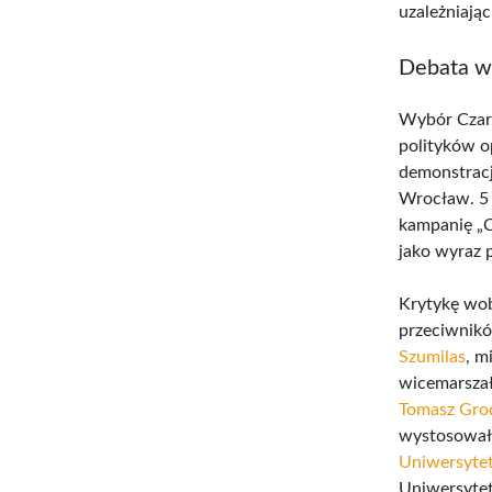
uzależniają
Debata wo
Wybór Czarn
polityków o
demonstracj
Wrocław. 5 
kampanię „C
jako wyraz 
Krytykę wob
przeciwnikó
Szumilas
, m
wicemarsza
Tomasz Gro
wystosowało
Uniwersyte
Uniwersytet