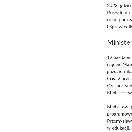
2023, gdzie
Prezydenta 
roku, podcz
i Sprawiedli
Minister
19 paździer
rządzie Mat
październik
CoV-2 przes
Czarnek sta
Ministerstw
Ministrowi 
programowej
Przemysław 
w edukacji,