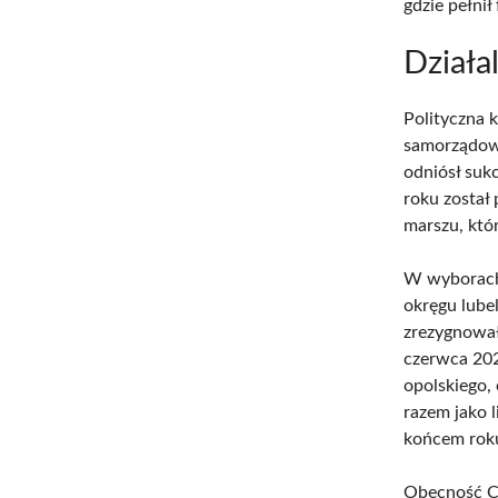
gdzie pełnił
Działa
Polityczna 
samorządowy
odniósł suk
roku został
marszu, któ
W wyborach 
okręgu lube
zrezygnował
czerwca 202
opolskiego,
razem jako 
końcem roku,
Obecność Cz