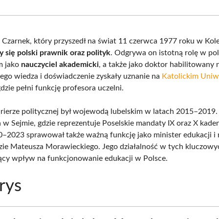
Facebook
X
Pinterest
What
(Twitter)
Czarnek, który przyszedł na świat 11 czerwca 1977 roku w Kole
 się polski prawnik oraz polityk
. Odgrywa on istotną rolę w po
m jako
nauczyciel akademicki
, a także jako doktor habilitowany
ego wiedza i doświadczenie zyskały uznanie na
Katolickim Uniw
gdzie pełni funkcję profesora uczelni.
rierze politycznej był wojewodą lubelskim w latach 2015–2019
a w Sejmie, gdzie reprezentuje Poselskie mandaty IX oraz X kade
0–2023 sprawował także ważną funkcję jako minister edukacji i
zie Mateusza Morawieckiego. Jego działalność w tych kluczowy
ący wpływ na funkcjonowanie edukacji w Polsce.
rys