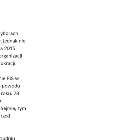
wyborach
, jednak nie
ia 2015
rganizacji
okracji.
cie PiS w
go powodu
 roku. 28
a
 Sejmie, tym
Przed
grudniu