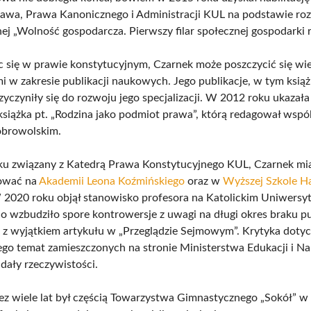
awa, Prawa Kanonicznego i Administracji KUL na podstawie ro
ej „Wolność gospodarcza. Pierwszy filar społecznej gospodarki 
ąc się w prawie konstytucyjnym, Czarnek może poszczycić się wi
i w zakresie publikacji naukowych. Jego publikacje, w tym książk
yczyniły się do rozwoju jego specjalizacji. W 2012 roku ukazała
książka pt. „Rodzina jako podmiot prawa”, którą redagował wspól
browolskim.
u związany z Katedrą Prawa Konstytucyjnego KUL, Czarnek mia
cować na
Akademii Leona Koźmińskiego
oraz w
Wyższej Szkole H
 2020 roku objął stanowisko profesora na Katolickim Uniwersyt
co wzbudziło spore kontrowersje z uwagi na długi okres braku pu
z wyjątkiem artykułu w „Przeglądzie Sejmowym”. Krytyka dotyc
ego temat zamieszczonych na stronie Ministerstwa Edukacji i Na
dały rzeczywistości.
ez wiele lat był częścią Towarzystwa Gimnastycznego „Sokół” w 