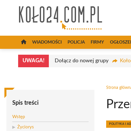
Przejdź
do
treści
WIADOMOŚCI
POLICJA
FIRMY
OGŁOSZE
UWAGA!
Dołącz do nowej grupy
Koło
Strona główn
Prze
Spis treści
Wstęp
POLITYKA I A
Życiorys