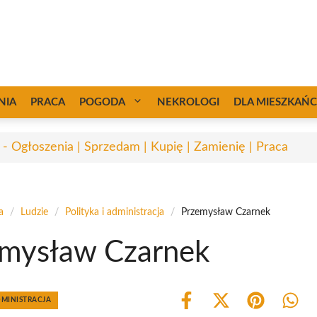
NIA
PRACA
POGODA
NEKROLOGI
DLA MIESZKAŃ
 - Ogłoszenia | Sprzedam | Kupię | Zamienię | Praca
a
/
Ludzie
/
Polityka i administracja
/
Przemysław Czarnek
mysław Czarnek
DMINISTRACJA
Share
Share
Share
Shar
on
on
on
on