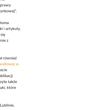
zprawy
rynkowej”.
eloma
i i artykuły,
 się
nie z
ł również
andlowej w
ecie
blikacji
zyła także
uki, które
Lublinie,