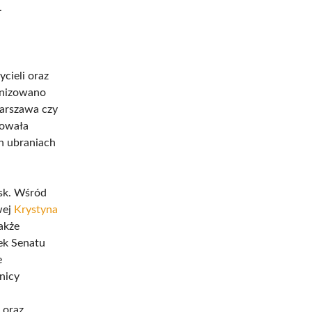
.
cieli oraz
anizowano
Warszawa czy
jowała
ch ubraniach
isk. Wśród
wej
Krystyna
także
ek Senatu
e
nicy
 oraz