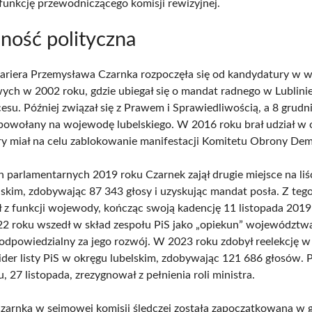
 funkcję przewodniczącego komisji rewizyjnej.
lność polityczna
kariera Przemysława Czarnka rozpoczęła się od kandydatury w 
ch w 2002 roku, gdzie ubiegał się o mandat radnego w Lublinie
cesu. Później związał się z Prawem i Sprawiedliwością, a 8 grudn
 powołany na wojewodę lubelskiego. W 2016 roku brał udział w o
ry miał na celu zablokowanie manifestacji Komitetu Obrony Dem
parlamentarnych 2019 roku Czarnek zajął drugie miejsce na liś
lskim, zdobywając 87 343 głosy i uzyskując mandat posła. Z te
 z funkcji wojewody, kończąc swoją kadencję 11 listopada 2019
2 roku wszedł w skład zespołu PiS jako „opiekun” województw
 odpowiedzialny za jego rozwój. W 2023 roku zdobył reelekcję w
lider listy PiS w okręgu lubelskim, zdobywając 121 686 głosów. 
 27 listopada, zrezygnował z pełnienia roli ministra.
arnka w sejmowej komisji śledczej została zapoczątkowana w 