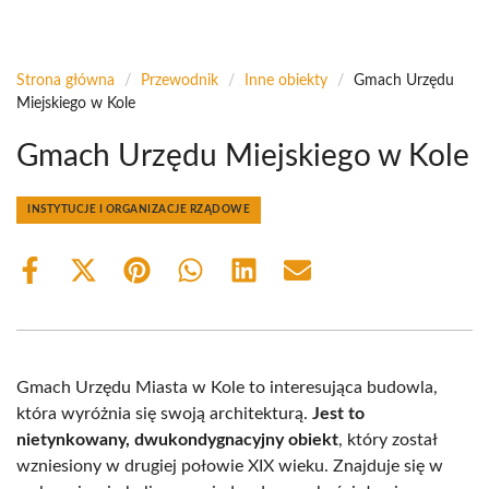
Strona główna
/
Przewodnik
/
Inne obiekty
/
Gmach Urzędu
Miejskiego w Kole
Gmach Urzędu Miejskiego w Kole
INSTYTUCJE I ORGANIZACJE RZĄDOWE
Share
Share
Share
Share
Share
Share
on
on
on
on
on
on
Facebook
X
Pinterest
WhatsApp
LinkedIn
Email
(Twitter)
Gmach Urzędu Miasta w Kole to interesująca budowla,
która wyróżnia się swoją architekturą.
Jest to
nietynkowany, dwukondygnacyjny obiekt
, który został
wzniesiony w drugiej połowie XIX wieku. Znajduje się w