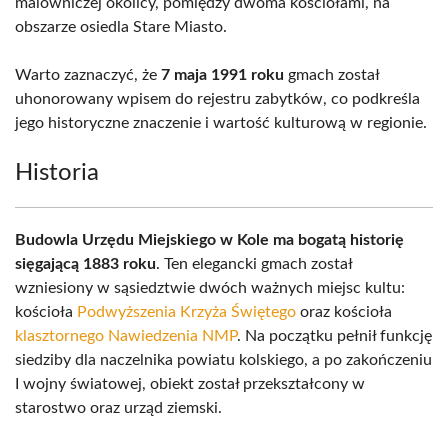
malowniczej okolicy, pomiędzy dwoma kościołami, na
obszarze osiedla Stare Miasto.
Warto zaznaczyć, że
7 maja 1991 roku
gmach został
uhonorowany wpisem do rejestru zabytków, co podkreśla
jego historyczne znaczenie i wartość kulturową w regionie.
Historia
Budowla Urzędu Miejskiego w Kole ma bogatą historię
sięgającą 1883 roku
. Ten elegancki gmach został
wzniesiony w sąsiedztwie dwóch ważnych miejsc kultu:
kościoła
Podwyższenia Krzyża Świętego
oraz kościoła
klasztornego Nawiedzenia NMP
. Na początku pełnił funkcję
siedziby dla naczelnika powiatu kolskiego, a po zakończeniu
I wojny światowej, obiekt został przekształcony w
starostwo oraz urząd ziemski.