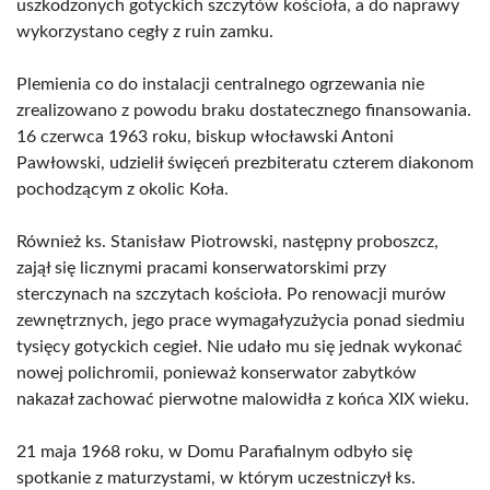
uszkodzonych gotyckich szczytów kościoła, a do naprawy
wykorzystano cegły z ruin zamku.
Plemienia co do instalacji centralnego ogrzewania nie
zrealizowano z powodu braku dostatecznego finansowania.
16 czerwca 1963 roku, biskup włocławski Antoni
Pawłowski, udzielił święceń prezbiteratu czterem diakonom
pochodzącym z okolic Koła.
Również ks. Stanisław Piotrowski, następny proboszcz,
zajął się licznymi pracami konserwatorskimi przy
sterczynach na szczytach kościoła. Po renowacji murów
zewnętrznych, jego prace wymagałyzużycia ponad siedmiu
tysięcy gotyckich cegieł. Nie udało mu się jednak wykonać
nowej polichromii, ponieważ konserwator zabytków
nakazał zachować pierwotne malowidła z końca XIX wieku.
21 maja 1968 roku, w Domu Parafialnym odbyło się
spotkanie z maturzystami, w którym uczestniczył ks.