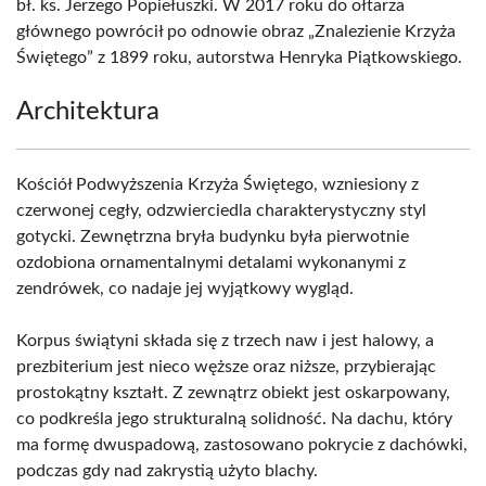
bł. ks. Jerzego Popiełuszki. W 2017 roku do ołtarza
głównego powrócił po odnowie obraz „Znalezienie Krzyża
Świętego” z 1899 roku, autorstwa Henryka Piątkowskiego.
Architektura
Kościół Podwyższenia Krzyża Świętego, wzniesiony z
czerwonej cegły, odzwierciedla charakterystyczny styl
gotycki. Zewnętrzna bryła budynku była pierwotnie
ozdobiona ornamentalnymi detalami wykonanymi z
zendrówek, co nadaje jej wyjątkowy wygląd.
Korpus świątyni składa się z trzech naw i jest halowy, a
prezbiterium jest nieco węższe oraz niższe, przybierając
prostokątny kształt. Z zewnątrz obiekt jest oskarpowany,
co podkreśla jego strukturalną solidność. Na dachu, który
ma formę dwuspadową, zastosowano pokrycie z dachówki,
podczas gdy nad zakrystią użyto blachy.