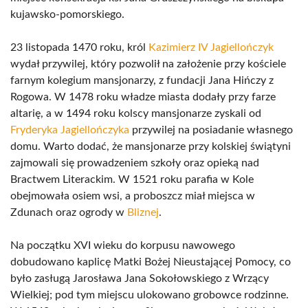
kujawsko-pomorskiego.
23 listopada 1470 roku, król
Kazimierz IV Jagiellończyk
wydał przywilej, który pozwolił na założenie przy kościele
farnym kolegium mansjonarzy, z fundacji Jana Hińczy z
Rogowa. W 1478 roku władze miasta dodały przy farze
altarię, a w 1494 roku kolscy mansjonarze zyskali od
Fryderyka Jagiellończyka
przywilej na posiadanie własnego
domu. Warto dodać, że mansjonarze przy kolskiej świątyni
zajmowali się prowadzeniem szkoły oraz opieką nad
Bractwem Literackim. W 1521 roku parafia w Kole
obejmowała osiem wsi, a proboszcz miał miejsca w
Zdunach oraz ogrody w
Bliznej
.
Na początku XVI wieku do korpusu nawowego
dobudowano kaplicę Matki Bożej Nieustającej Pomocy, co
było zasługą Jarosława Jana Sokołowskiego z Wrzący
Wielkiej; pod tym miejscu ulokowano grobowce rodzinne.