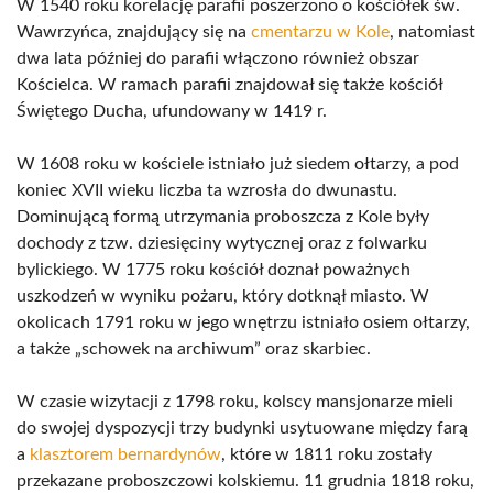
W 1540 roku korelację parafii poszerzono o kościółek św.
Wawrzyńca, znajdujący się na
cmentarzu w Kole
, natomiast
dwa lata później do parafii włączono również obszar
Kościelca. W ramach parafii znajdował się także kościół
Świętego Ducha, ufundowany w 1419 r.
W 1608 roku w kościele istniało już siedem ołtarzy, a pod
koniec XVII wieku liczba ta wzrosła do dwunastu.
Dominującą formą utrzymania proboszcza z Kole były
dochody z tzw. dziesięciny wytycznej oraz z folwarku
bylickiego. W 1775 roku kościół doznał poważnych
uszkodzeń w wyniku pożaru, który dotknął miasto. W
okolicach 1791 roku w jego wnętrzu istniało osiem ołtarzy,
a także „schowek na archiwum” oraz skarbiec.
W czasie wizytacji z 1798 roku, kolscy mansjonarze mieli
do swojej dyspozycji trzy budynki usytuowane między farą
a
klasztorem bernardynów
, które w 1811 roku zostały
przekazane proboszczowi kolskiemu. 11 grudnia 1818 roku,