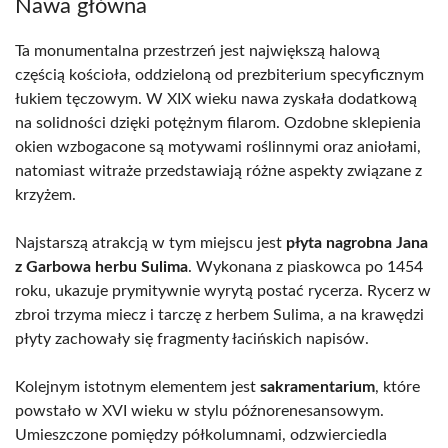
Nawa główna
Ta monumentalna przestrzeń jest największą halową
częścią kościoła, oddzieloną od prezbiterium specyficznym
łukiem tęczowym. W XIX wieku nawa zyskała dodatkową
na solidności dzięki potężnym filarom. Ozdobne sklepienia
okien wzbogacone są motywami roślinnymi oraz aniołami,
natomiast witraże przedstawiają różne aspekty związane z
krzyżem.
Najstarszą atrakcją w tym miejscu jest
płyta nagrobna Jana
z Garbowa herbu Sulima
. Wykonana z piaskowca po 1454
roku, ukazuje prymitywnie wyrytą postać rycerza. Rycerz w
zbroi trzyma miecz i tarczę z herbem Sulima, a na krawędzi
płyty zachowały się fragmenty łacińskich napisów.
Kolejnym istotnym elementem jest
sakramentarium
, które
powstało w XVI wieku w stylu późnorenesansowym.
Umieszczone pomiędzy półkolumnami, odzwierciedla