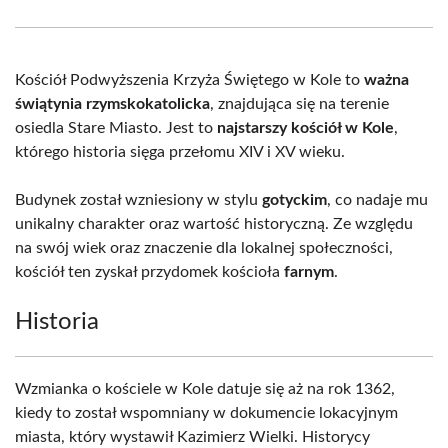
Facebook
X
Pinterest
WhatsApp
LinkedIn
Email
(Twitter)
Kościół Podwyższenia Krzyża Świętego w Kole to
ważna
świątynia rzymskokatolicka
, znajdująca się na terenie
osiedla Stare Miasto. Jest to
najstarszy kościół w Kole
,
którego historia sięga przełomu XIV i XV wieku.
Budynek został wzniesiony w stylu
gotyckim
, co nadaje mu
unikalny charakter oraz wartość historyczną. Ze względu
na swój wiek oraz znaczenie dla lokalnej społeczności,
kościół ten zyskał przydomek kościoła
farnym
.
Historia
Wzmianka o kościele w Kole datuje się aż na rok 1362,
kiedy to został wspomniany w dokumencie lokacyjnym
miasta, który wystawił Kazimierz Wielki. Historycy