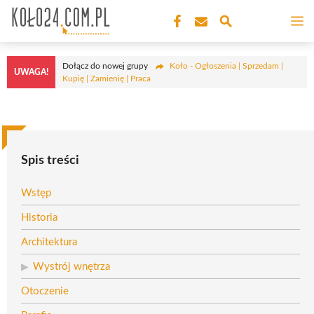
Przejdź
M
do
treści
Dołącz do nowej grupy
Koło - Ogłoszenia | Sprzedam |
UWAGA!
Kupię | Zamienię | Praca
Spis treści
Wstęp
Historia
Architektura
Wystrój wnętrza
Otoczenie