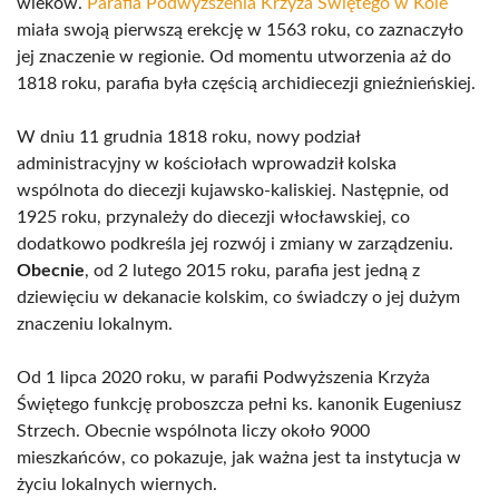
wieków.
Parafia Podwyższenia Krzyża Świętego w Kole
miała swoją pierwszą erekcję w 1563 roku, co zaznaczyło
jej znaczenie w regionie. Od momentu utworzenia aż do
1818 roku, parafia była częścią archidiecezji gnieźnieńskiej.
W dniu 11 grudnia 1818 roku, nowy podział
administracyjny w kościołach wprowadził kolska
wspólnota do diecezji kujawsko-kaliskiej. Następnie, od
1925 roku, przynależy do diecezji włocławskiej, co
dodatkowo podkreśla jej rozwój i zmiany w zarządzeniu.
Obecnie
, od 2 lutego 2015 roku, parafia jest jedną z
dziewięciu w dekanacie kolskim, co świadczy o jej dużym
znaczeniu lokalnym.
Od 1 lipca 2020 roku, w parafii Podwyższenia Krzyża
Świętego funkcję proboszcza pełni ks. kanonik Eugeniusz
Strzech. Obecnie wspólnota liczy około 9000
mieszkańców, co pokazuje, jak ważna jest ta instytucja w
życiu lokalnych wiernych.