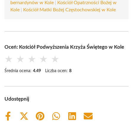
bernardynów w Kole
|
Kościół Opatrzności Bożej w
Kole
|
Kościół Matki Bożej Częstochowskiej w Kole
Oceń: Kościół Podwyższenia Krzyża Świętego w Kole
★
★
★
★
★
Średnia ocena:
4.49
Liczba ocen:
8
Udostępnij
Share
Share
Share
Share
Share
Share
on
on
on
on
on
on
Facebook
X
Pinterest
WhatsApp
LinkedIn
Email
(Twitter)