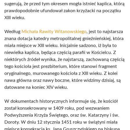
sugerują, że przed tym okresem mogła istnieć kaplica, którą
prawdopodobnie ufundował zakon krzyżacki na początku
XIII wieku.
Według
Michała Rawity Witanowskiego
, jest to najstarsza
znana dotacja katedry metropolitalnej gnieźnieńskiej, która
miała miejsce w XIII wieku. Inicjalnie sadzono, iż była to
niewielka kaplica, będąca częścią parafii w Kościelcu. Z
niektórych źródeł wynika, że najstarszą, zachowaną częścią
tego kościoła jest prezbiterium, które stanowi fragment
oryginalnego, murowanego kościoła z XIII wieku. Z kolei
nawa główna oraz nawy boczne, które widzimy dzisiaj, są
datowane na koniec XIV wieku.
W dokumentach historycznych informuje się, że kościół
został konsekrowany w 1409 roku, pod wezwaniem
Podwyższenia Krzyża Świętego, oraz św. Katarzyny i św.
Doroty. W dniu 12 stycznia 1451 roku w świątyni miała
miejsce konsekracja ks. Jana Gruszczyńskiego na biskupa