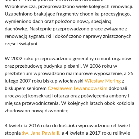
Wronkiewicza, przeprowadzono wiele kolejnych renowacji.
Uzupełniono brakujące fragmenty chodnika procesyjnego,
wymieniono dach oraz położono nową, specjalną
dachówkę. Następnie przeprowadzono prace związane z
renowacją sygnaturki i dokończono naprawy zniszczonych
części świątyni.
W 2002 roku przeprowadzono generalny remont organów
oraz przebudowę budynku plebanii. W 2006 roku w
prezbiterium wprowadzono marmurowe wyposażenie, a 25
lutego 2007 roku biskup włocławski
Wiesław Mering
z
biskupem seniorem
Czesławem Lewandowskim
dokonali
uroczystej konsekracji ołtarza oraz poświęcenia ambony i
miejsca przewodniczenia. W kolejnych latach obok kościoła
zbudowano nową dzwonnicę.
4 kwietnia 2016 roku do kościoła wprowadzono relikwie I
stopnia
św. Jana Pawła II
, a 4 kwietnia 2017 roku relikwie