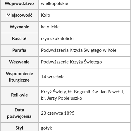
Województwo
wielkopolskie
Miejscowość
Koło
Wyznanie
katolickie
Kościół
rzymskokatolicki
Parafia
Podwyższenia Krzyża Świętego w Kole
Wezwanie
Podwyższenie Krzyża Świętego
Wspomnienie
14 września
liturgiczne
Krzyż Święty, bł. Bogumił, św. Jan Paweł II,
Relikwie
bł. Jerzy Popiełuszko
Data
23 czerwca 1895
poświęcenia
Styl
gotyk