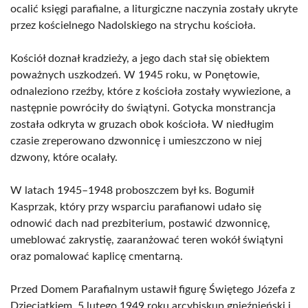
ocalić księgi parafialne, a liturgiczne naczynia zostały ukryte
przez kościelnego Nadolskiego na strychu kościoła.
Kościół doznał kradzieży, a jego dach stał się obiektem
poważnych uszkodzeń. W 1945 roku, w Ponętowie,
odnaleziono rzeźby, które z kościoła zostały wywiezione, a
następnie powróciły do świątyni. Gotycka monstrancja
została odkryta w gruzach obok kościoła. W niedługim
czasie zreperowano dzwonnicę i umieszczono w niej
dzwony, które ocalały.
W latach 1945–1948 proboszczem był ks. Bogumił
Kasprzak, który przy wsparciu parafianowi udało się
odnowić dach nad prezbiterium, postawić dzwonnicę,
umeblować zakrystię, zaaranżować teren wokół świątyni
oraz pomalować kaplicę cmentarną.
Przed Domem Parafialnym ustawił figurę Świętego Józefa z
Dzieciątkiem. 5 lutego 1949 roku arcybiskup gnieźnieński i