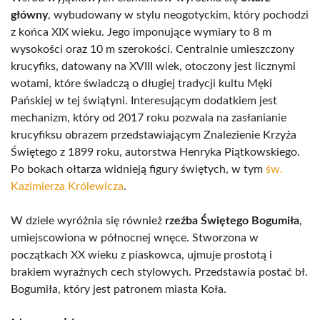
główny
, wybudowany w stylu neogotyckim, który pochodzi
z końca XIX wieku. Jego imponujące wymiary to 8 m
wysokości oraz 10 m szerokości. Centralnie umieszczony
krucyfiks, datowany na XVIII wiek, otoczony jest licznymi
wotami, które świadczą o długiej tradycji kultu Męki
Pańskiej w tej świątyni. Interesującym dodatkiem jest
mechanizm, który od 2017 roku pozwala na zasłanianie
krucyfiksu obrazem przedstawiającym Znalezienie Krzyża
Świętego z 1899 roku, autorstwa Henryka Piątkowskiego.
Po bokach ołtarza widnieją figury świętych, w tym
św.
Kazimierza Królewicza
.
W dziele wyróżnia się również
rzeźba Świętego Bogumiła
,
umiejscowiona w północnej wnęce. Stworzona w
początkach XX wieku z piaskowca, ujmuje prostotą i
brakiem wyraźnych cech stylowych. Przedstawia postać bł.
Bogumiła, który jest patronem miasta Koła.