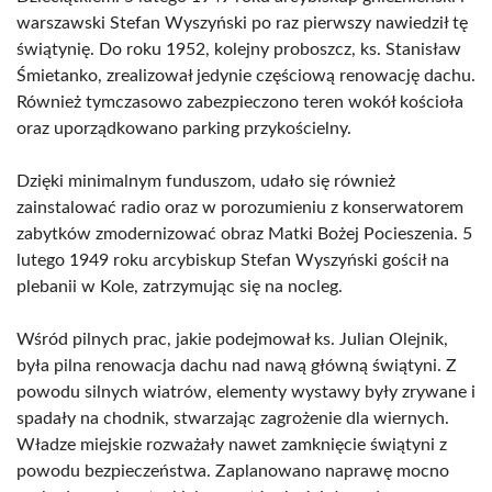
warszawski Stefan Wyszyński po raz pierwszy nawiedził tę
świątynię. Do roku 1952, kolejny proboszcz, ks. Stanisław
Śmietanko, zrealizował jedynie częściową renowację dachu.
Również tymczasowo zabezpieczono teren wokół kościoła
oraz uporządkowano parking przykościelny.
Dzięki minimalnym funduszom, udało się również
zainstalować radio oraz w porozumieniu z konserwatorem
zabytków zmodernizować obraz Matki Bożej Pocieszenia. 5
lutego 1949 roku arcybiskup Stefan Wyszyński gościł na
plebanii w Kole, zatrzymując się na nocleg.
Wśród pilnych prac, jakie podejmował ks. Julian Olejnik,
była pilna renowacja dachu nad nawą główną świątyni. Z
powodu silnych wiatrów, elementy wystawy były zrywane i
spadały na chodnik, stwarzając zagrożenie dla wiernych.
Władze miejskie rozważały nawet zamknięcie świątyni z
powodu bezpieczeństwa. Zaplanowano naprawę mocno