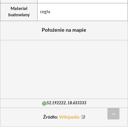
Materiał
cegła
budowlany
Położenie na mapie
52.192222, 18.633333
Źródło:
Wikipedia