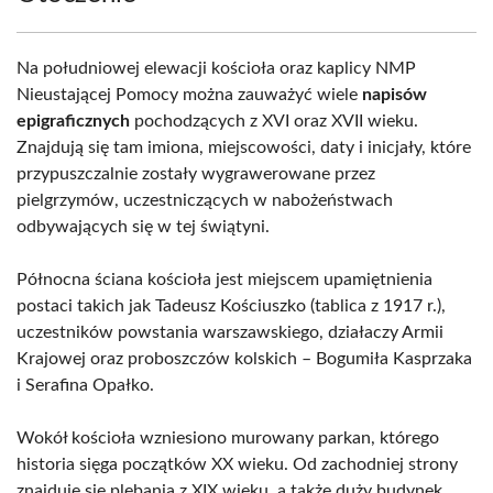
Na południowej elewacji kościoła oraz kaplicy NMP
Nieustającej Pomocy można zauważyć wiele
napisów
epigraficznych
pochodzących z XVI oraz XVII wieku.
Znajdują się tam imiona, miejscowości, daty i inicjały, które
przypuszczalnie zostały wygrawerowane przez
pielgrzymów, uczestniczących w nabożeństwach
odbywających się w tej świątyni.
Północna ściana kościoła jest miejscem upamiętnienia
postaci takich jak Tadeusz Kościuszko (tablica z 1917 r.),
uczestników powstania warszawskiego, działaczy Armii
Krajowej oraz proboszczów kolskich – Bogumiła Kasprzaka
i Serafina Opałko.
Wokół kościoła wzniesiono murowany parkan, którego
historia sięga początków XX wieku. Od zachodniej strony
znajduje się plebania z XIX wieku, a także duży budynek