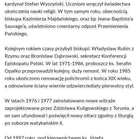
kardynał Stefan Wyszyński. Uczniom wręczył świadectwa
ukończenia nauki religii. W tym samym roku, obecnością
biskupa Kazimierza Majdańskiego, oraz bp Jeana-Baptiste’a
Sauvage’a, uświetniono cmentarny odpust Przemienienia
Pańskiego.
Kolejnym rokiem czasy przybyli biskupi: Władysław Rubin z
Rzymu oraz Bronisław Dąbrowski, sekretarz Konferencji
Episkopatu Polski. W lat 1971-1986, proboszcz ks. Serafin
Opałko przeprowadził kolejny, duży remont. W roku 1985
roku ukończono renowację polichromii z końca XIX wieku,
a odnowione ściany wiernie odzwierciedlały pierwotny styl.
W latach 1976 i 1977 zainstalowano nowe witraże
zaprojektowane przez Zdzisława Kuligowskiego z Torunia, a
on sam ufundował i poświęcił nowy ołtarz zgodny z liturgią
po soborze watykańskim II.
Od 1997 roku, pod kierownictwem ks. Józefa