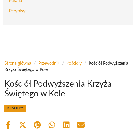
Parafia
Przypisy
Strona główna
/
Przewodnik
/
Kościoły
/
Kościół Podwyższenia
Krzyża Świętego w Kole
Kościół Podwyższenia Krzyża
Świętego w Kole
KOŚCIOŁY
Share
Share
Share
Share
Share
Share
on
on
on
on
on
on