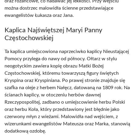
oraz różańcowe, co nadawać jej lekkości. Przy wejściu
można dostrzec malowidła ścienne przedstawiające
ewangelistów Łukasza oraz Jana.
Kaplica Najświętszej Maryi Panny
Częstochowskiej
Ta kaplica umiejscowiona naprzeciwko kaplicy Nieustającej
Pomocy przylega do nawy od północy. Ołtarz w stylu
neogotyckim zawiera kopię obrazu Matki Bożej
Częstochowskiej, któremu towarzyszą figury świętych
Kryspina oraz Kryspiniana. Po prawej stronie znajduje się
szafka na oleje z herbem Nałęcz, datowaną na 1809 rok. Na
ścianach kaplicy, w otoczeniu herbów dawnej
Rzeczypospolitej, zadbano o umiejscowienie herbu Polski
oraz herbu Koła, który przedstawiony jest błędnie jako
czerwony młyn z wieżami. Malowidła nad wejściem, z
wizerunkami ewangelistów Mateusza oraz Marka, stanowią
dodatkową ozdobę.