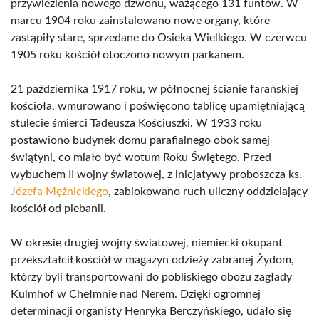
przywiezienia nowego dzwonu, ważącego 131 funtów. W
marcu 1904 roku zainstalowano nowe organy, które
zastąpiły stare, sprzedane do Osieka Wielkiego. W czerwcu
1905 roku kościół otoczono nowym parkanem.
21 października 1917 roku, w północnej ścianie farańskiej
kościoła, wmurowano i poświęcono tablicę upamiętniającą
stulecie śmierci Tadeusza Kościuszki. W 1933 roku
postawiono budynek domu parafialnego obok samej
świątyni, co miało być wotum Roku Świętego. Przed
wybuchem II wojny światowej, z inicjatywy proboszcza ks.
Józefa Mężnickiego
, zablokowano ruch uliczny oddzielający
kościół od plebanii.
W okresie drugiej wojny światowej, niemiecki okupant
przekształcił kościół w magazyn odzieży zabranej Żydom,
którzy byli transportowani do pobliskiego obozu zagłady
Kulmhof w Chełmnie nad Nerem. Dzięki ogromnej
determinacji organisty Henryka Berczyńskiego, udało się