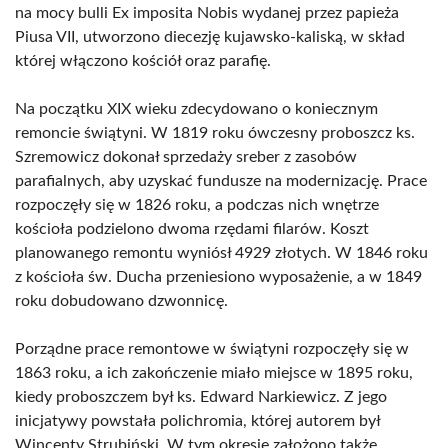
na mocy bulli Ex imposita Nobis wydanej przez papieża
Piusa VII, utworzono diecezję kujawsko-kaliską, w skład
której włączono kościół oraz parafię.
Na początku XIX wieku zdecydowano o koniecznym
remoncie świątyni. W 1819 roku ówczesny proboszcz ks.
Szremowicz dokonał sprzedaży sreber z zasobów
parafialnych, aby uzyskać fundusze na modernizację. Prace
rozpoczęły się w 1826 roku, a podczas nich wnętrze
kościoła podzielono dwoma rzędami filarów. Koszt
planowanego remontu wyniósł 4929 złotych. W 1846 roku
z kościoła św. Ducha przeniesiono wyposażenie, a w 1849
roku dobudowano dzwonnicę.
Porządne prace remontowe w świątyni rozpoczęły się w
1863 roku, a ich zakończenie miało miejsce w 1895 roku,
kiedy proboszczem był ks. Edward Narkiewicz. Z jego
inicjatywy powstała polichromia, której autorem był
Wincenty Strubiński. W tym okresie założono także