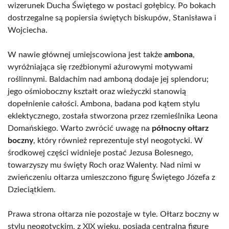
wizerunek Ducha Świętego w postaci gołębicy. Po bokach
dostrzegalne są popiersia świętych biskupów, Stanisława i
Wojciecha.
W nawie głównej umiejscowiona jest także
ambona
,
wyróżniająca się rzeźbionymi ażurowymi motywami
roślinnymi. Baldachim nad amboną dodaje jej splendoru;
jego ośmioboczny kształt oraz wieżyczki stanowią
dopełnienie całości. Ambona, badana pod kątem stylu
eklektycznego, została stworzona przez rzemieślnika Leona
Domańskiego. Warto zwrócić uwagę na
północny ołtarz
boczny
, który również reprezentuje styl neogotycki. W
środkowej części widnieje postać Jezusa Bolesnego,
towarzyszy mu święty Roch oraz Walenty. Nad nimi w
zwieńczeniu ołtarza umieszczono figurę Świętego Józefa z
Dzieciątkiem.
Prawa strona ołtarza nie pozostaje w tyle. Ołtarz boczny w
stylu neogotyckim, z XIX wieku, posiada centralną figurę